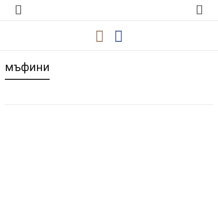
мъфини