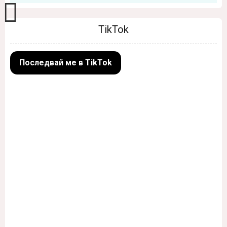
TikTok
Последвай ме в TikTok