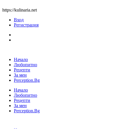
https://kulinaria.net
Вход
Регистрация
Начало
Любопитно
Рецепти
За мен
Perception.Bg
Начало
Любопитно
Рецепти
За мен
Perception.Bg