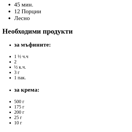
45 мин.
12 Порции
Лесно
Необходими продукти
за мъфините:
1 ½ ч.ч
2
½ к.ч.
3 г
1 пак.
за крема:
500 г
175 г
200 г
25 г
10 г