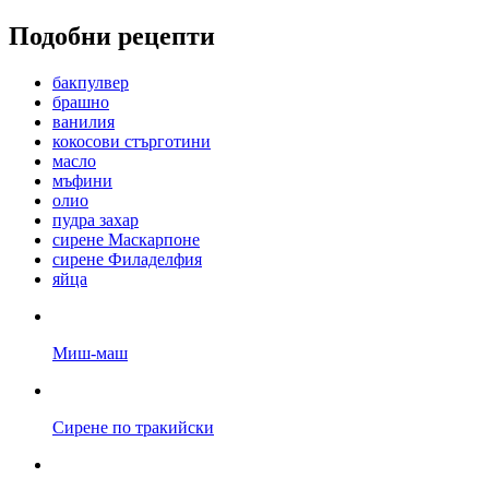
Подобни рецепти
бакпулвер
брашно
ванилия
кокосови стърготини
масло
мъфини
олио
пудра захар
сирене Маскарпоне
сирене Филаделфия
яйца
Миш-маш
Сирене по тракийски