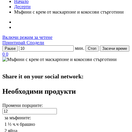
Начало
Десерти
Мъфини с крем от маскарпоне и кокосови стърготини
Включи режим за четене
Принтирай
Сподели
мин.
Pause
Стоп
Засечи време
0
0
Share it on your social network:
Необходими продукти
Промени порциите:
за мъфините:
1 ½ ч.ч
брашно
2
яйца