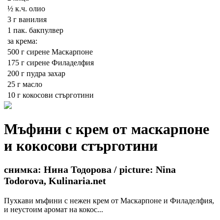
½ к.ч.
олио
3 г
ванилия
1 пак.
бакпулвер
за крема:
500 г
сирене Маскарпоне
175 г
сирене Филаделфия
200 г
пудра захар
25 г
масло
10 г
кокосови стърготини
Мъфини с крем от маскарпоне
и кокосови стърготини
снимка: Нина Тодорова / picture: Nina
Todorova, Kulinaria.net
Пухкави мъфини с нежен крем от Маскарпоне и Филаделфия,
и неустоим аромат на кокос...