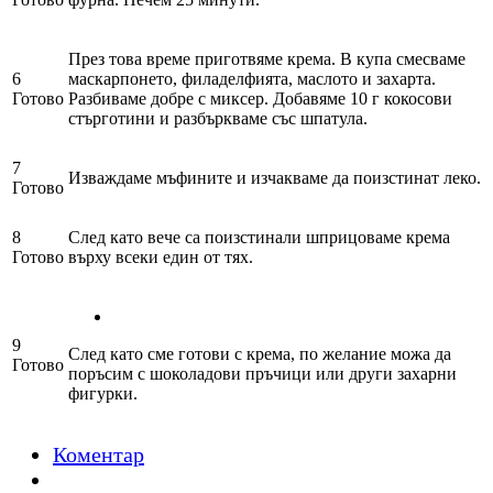
През това време приготвяме крема. В купа смесваме
6
маскарпонето, филаделфията, маслото и захарта.
Готово
Разбиваме добре с миксер. Добавяме 10 г кокосови
стърготини и разбъркваме със шпатула.
7
Изваждаме мъфините и изчакваме да поизстинат леко.
Готово
8
След като вече са поизстинали шприцоваме крема
Готово
върху всеки един от тях.
9
След като сме готови с крема, по желание можа да
Готово
поръсим с шоколадови пръчици или други захарни
фигурки.
Коментар