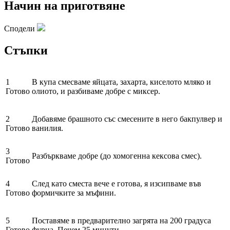
Начин на приготвяне
Сподели
Стъпки
1
В купа смесваме яйцата, захарта, киселото мляко и
Готово
олиото, и разбиваме добре с миксер.
2
Добавяме брашното със смесените в него бакпулвер и
Готово
ванилия.
3
Разбъркваме добре (до хомогенна кексова смес).
Готово
4
След като сместа вече е готова, я изсипваме във
Готово
формичките за мъфини.
5
Поставяме в предварително загрята на 200 градуса
Готово
фурна. Печем 25 минути.