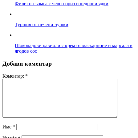
Филе от сьомга с черен ориз и кедрови ядки
Туршия от печени чушки
Шоколадови равиоли с крем от маскарпоне и марсала в
ягодов сос
Добави коментар
Коментар:
*
Име
*