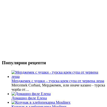
Популярни рецепти
Мерджемек с чушки – турска крем супа от червена леща
Mercemek Corbasi, Мерджемек, или иначе казано - турска
чорба от…
Домашно филе Елена
Козунак в хлебопекарна Moulinex