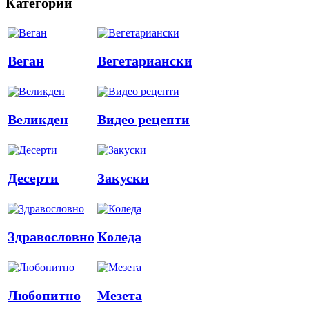
Категории
Веган
Вегетариански
Великден
Видео рецепти
Десерти
Закуски
Здравословно
Коледа
Любопитно
Мезета