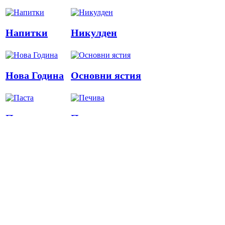
Напитки
Никулден
Нова Година
Основни ястия
Паста
Печива
Пица
Предястия
Риба
Салати