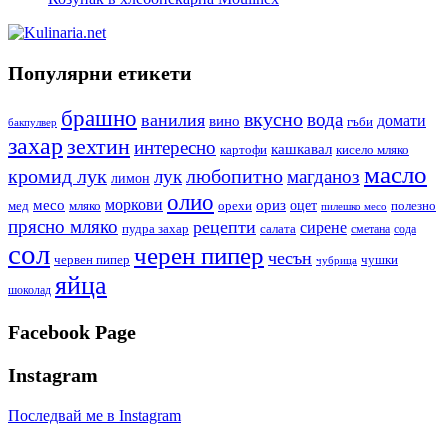
Популярни етикети
брашно
вкусно
вода
ванилия
вино
домати
гъби
бакпулвер
захар
зехтин
интересно
кашкавал
кисело мляко
картофи
масло
кромид лук
любопитно
лук
магданоз
лимон
олио
моркови
месо
ориз
оцет
орехи
полезно
мед
мляко
пилешко месо
прясно мляко
рецепти
сирене
пудра захар
салата
сода
сметана
сол
черен пипер
чесън
червен пипер
чушки
чубрица
яйца
шоколад
Facebook Page
Instagram
Последвай ме в Instagram