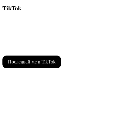
TikTok
Последвай ме в TikTok