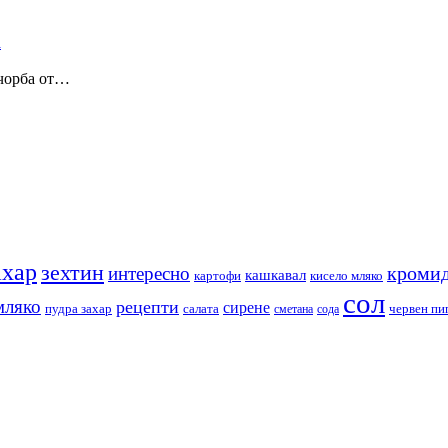
 чорба от…
ахар
зехтин
кромид
интересно
кашкавал
кисело мляко
картофи
сол
мляко
рецепти
сирене
пудра захар
червен пи
салата
сода
сметана