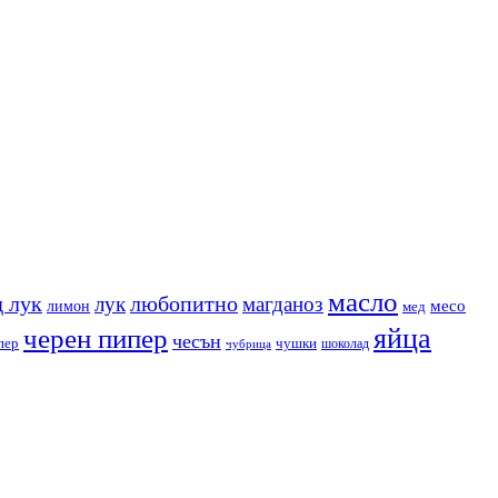
масло
 лук
любопитно
лук
магданоз
месо
лимон
мед
яйца
черен пипер
чесън
пер
чушки
чубрица
шоколад