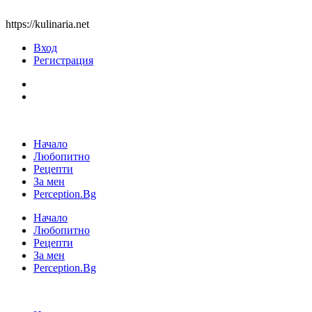
https://kulinaria.net
Вход
Регистрация
Начало
Любопитно
Рецепти
За мен
Perception.Bg
Начало
Любопитно
Рецепти
За мен
Perception.Bg