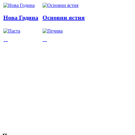
Нова Година
Основни ястия
Паста
Печива
Пица
Предястия
Риба
Салати