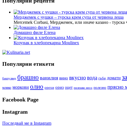
Популярни рецепти
Мерджемек с чушки – турска крем супа от червена леща
Mercemek Corbasi, Мерджемек, или иначе казано - турска
Домашно филе Елена
Козунак в хлебопекарна Moulinex
Популярни етикети
з
брашно
вкусно
вода
ванилия
вино
домати
гъби
бакпулвер
олио
прясно 
моркови
ориз
оцет
орехи
полезно
мляко
пилешко месо
Facebook Page
Instagram
Последвай ме в Instagram