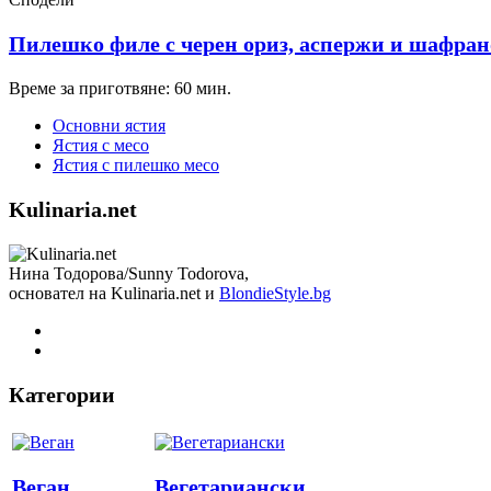
Пилешко филе с черен ориз, аспержи и шафран
Време за приготвяне: 60 мин.
Основни ястия
Ястия с месо
Ястия с пилешко месо
Kulinaria.net
Нина Тодорова/Sunny Todorova,
основател на Kulinaria.net и
BlondieStyle.bg
Категории
Веган
Вегетариански