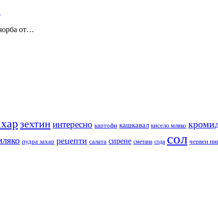
 чорба от…
ахар
зехтин
кромид
интересно
кашкавал
кисело мляко
картофи
сол
мляко
рецепти
сирене
пудра захар
червен пи
салата
сода
сметана