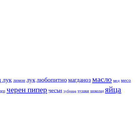
масло
 лук
любопитно
лук
магданоз
месо
лимон
мед
яйца
черен пипер
чесън
пер
чушки
чубрица
шоколад