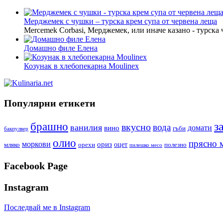
Мерджемек с чушки – турска крем супа от червена леща
Mercemek Corbasi, Мерджемек, или иначе казано - турска
Домашно филе Елена
Козунак в хлебопекарна Moulinex
Популярни етикети
з
брашно
вкусно
вода
ванилия
вино
домати
гъби
бакпулвер
олио
прясно 
моркови
ориз
оцет
орехи
полезно
мляко
пилешко месо
Facebook Page
Instagram
Последвай ме в Instagram