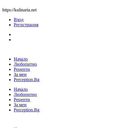
https://kulinaria.net
Вход
Регистрация
Начало
Любопитно
Рецепти
За мен
Perception.Bg
Начало
Любопитно
Рецепти
За мен
Perception.Bg