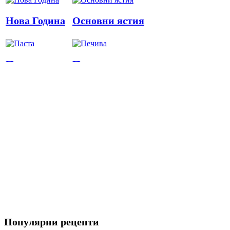
Нова Година
Основни ястия
Паста
Печива
Пица
Предястия
Риба
Салати
Популярни рецепти