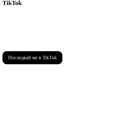
TikTok
Последвай ме в TikTok