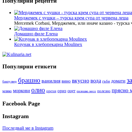
Популярни рецепти
Мерджемек с чушки – турска крем супа от червена леща
Mercemek Corbasi, Мерджемек, или иначе казано - турска
Домашно филе Елена
Козунак в хлебопекарна Moulinex
Популярни етикети
з
брашно
вкусно
вода
ванилия
вино
домати
гъби
бакпулвер
олио
прясно 
моркови
ориз
оцет
орехи
полезно
мляко
пилешко месо
Facebook Page
Instagram
Последвай ме в Instagram