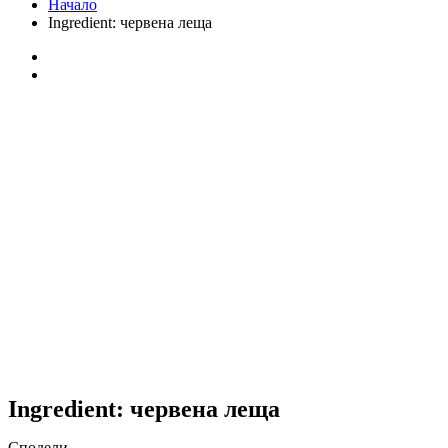
Начало
Ingredient:
червена леща
Ingredient:
червена леща
Сподели