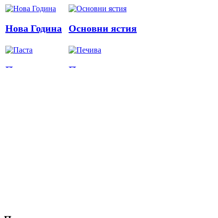
Нова Година
Основни ястия
Паста
Печива
Пица
Предястия
Риба
Салати