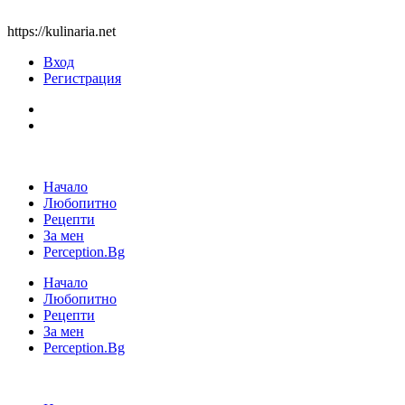
https://kulinaria.net
Вход
Регистрация
Начало
Любопитно
Рецепти
За мен
Perception.Bg
Начало
Любопитно
Рецепти
За мен
Perception.Bg