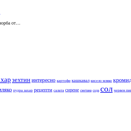
 чорба от…
ахар
зехтин
кромид
интересно
кашкавал
кисело мляко
картофи
сол
мляко
рецепти
сирене
пудра захар
червен пи
салата
сода
сметана