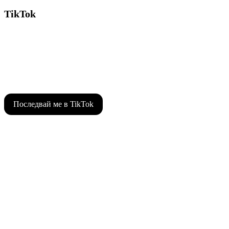
TikTok
Последвай ме в TikTok