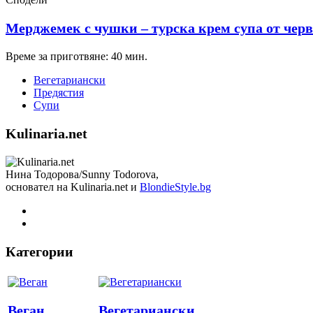
Мерджемек с чушки – турска крем супа от чер
Време за приготвяне: 40 мин.
Вегетариански
Предястия
Супи
Kulinaria.net
Нина Тодорова/Sunny Todorova,
основател на Kulinaria.net и
BlondieStyle.bg
Категории
Веган
Вегетариански