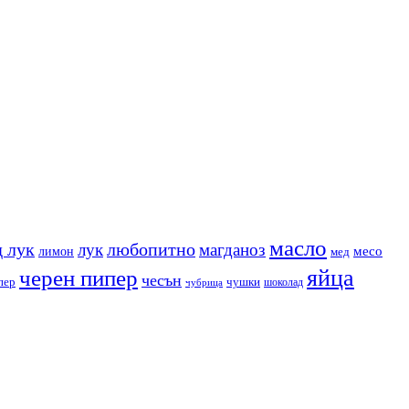
масло
 лук
любопитно
лук
магданоз
месо
лимон
мед
яйца
черен пипер
чесън
пер
чушки
чубрица
шоколад