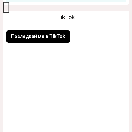
TikTok
Последвай ме в TikTok