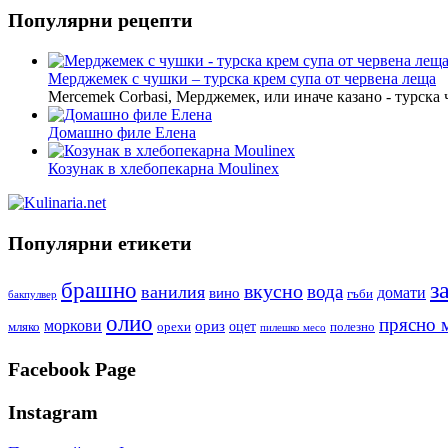
Популярни рецепти
Мерджемек с чушки – турска крем супа от червена леща
Mercemek Corbasi, Мерджемек, или иначе казано - турска
Домашно филе Елена
Козунак в хлебопекарна Moulinex
Популярни етикети
з
брашно
вкусно
вода
ванилия
вино
домати
гъби
бакпулвер
олио
прясно 
моркови
ориз
оцет
орехи
полезно
мляко
пилешко месо
Facebook Page
Instagram