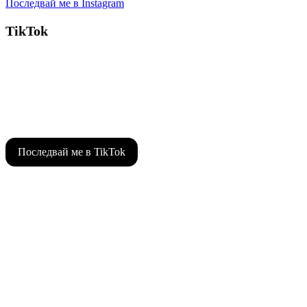
Последвай ме в Instagram
TikTok
Последвай ме в TikTok