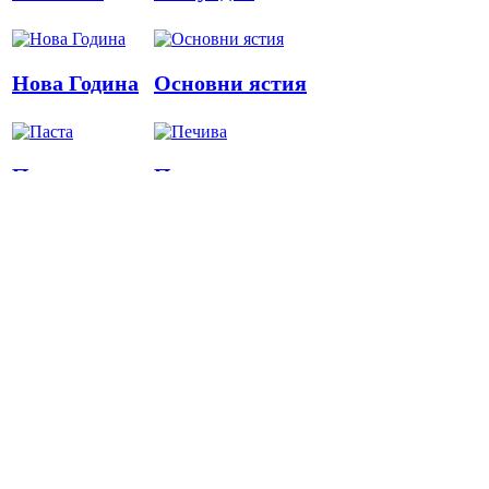
Нова Година
Основни ястия
Паста
Печива
Пица
Предястия
Риба
Салати