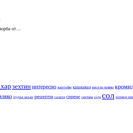
 чорба от…
ахар
зехтин
кромид
интересно
кашкавал
кисело мляко
картофи
сол
мляко
рецепти
сирене
пудра захар
червен пи
салата
сода
сметана