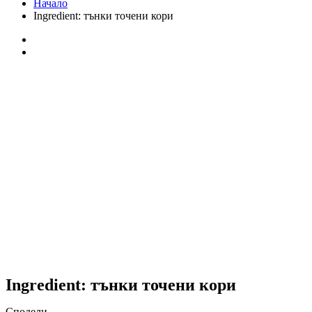
Начало
Ingredient:
тънки точени кори
Ingredient:
тънки точени кори
Сподели