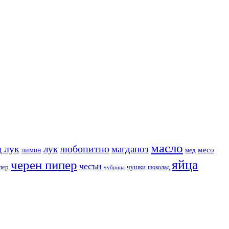
масло
 лук
любопитно
лук
магданоз
месо
лимон
мед
яйца
черен пипер
чесън
пер
чушки
чубрица
шоколад