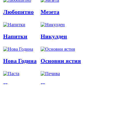
Любопитно
Мезета
Напитки
Никулден
Нова Година
Основни ястия
Паста
Печива
Пица
Предястия