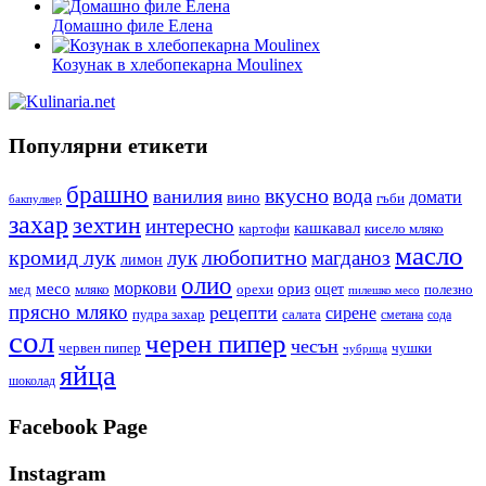
Домашно филе Елена
Козунак в хлебопекарна Moulinex
Популярни етикети
брашно
вкусно
вода
ванилия
вино
домати
гъби
бакпулвер
захар
зехтин
интересно
кашкавал
кисело мляко
картофи
масло
кромид лук
любопитно
лук
магданоз
лимон
олио
моркови
месо
ориз
оцет
орехи
полезно
мед
мляко
пилешко месо
прясно мляко
рецепти
сирене
пудра захар
салата
сода
сметана
сол
черен пипер
чесън
червен пипер
чушки
чубрица
яйца
шоколад
Facebook Page
Instagram