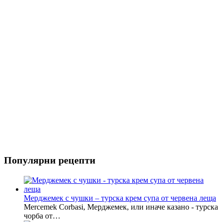
Риба
Салати
Популярни рецепти
Мерджемек с чушки – турска крем супа от червена леща
Mercemek Corbasi, Мерджемек, или иначе казано - турска
чорба от…