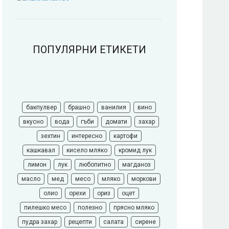
ПОПУЛЯРНИ ЕТИКЕТИ
бакпулвер
брашно
ванилия
вино
вкусно
вода
гъби
домати
захар
зехтин
интересно
картофи
кашкавал
кисело мляко
кромид лук
лимон
лук
любопитно
магданоз
масло
мед
месо
мляко
моркови
олио
орехи
ориз
оцет
пилешко месо
полезно
прясно мляко
пудра захар
рецепти
салата
сирене