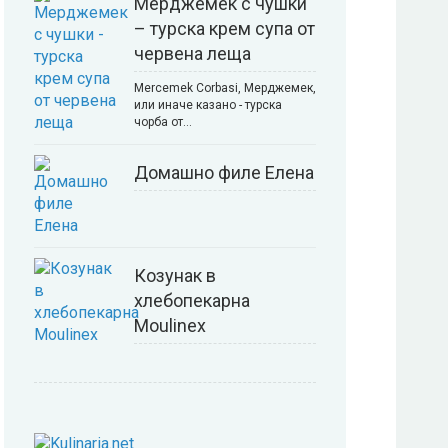
Мерджемек с чушки
– турска крем супа от
червена леща
Mercemek Corbasi, Мерджемек,
или иначе казано - турска
чорба от…
Домашно филе Елена
Козунак в
хлебопекарна
Moulinex