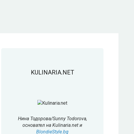
KULINARIA.NET
Нина Тодорова/Sunny Todorova,
основател на Kulinaria.net и
BlondieStyle.bg