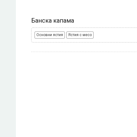
Банска капама
Основни ястия
Ястия с месо