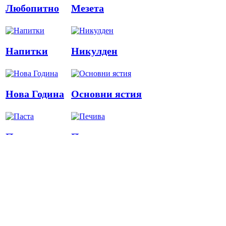
Любопитно
Мезета
Напитки
Никулден
Нова Година
Основни ястия
Паста
Печива
Пица
Предястия
Риба
Салати