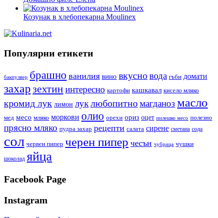
Козунак в хлебопекарна Moulinex
Популярни етикети
брашно
вкусно
вода
ванилия
вино
домати
гъби
бакпулвер
захар
зехтин
интересно
кашкавал
кисело мляко
картофи
масло
кромид лук
любопитно
лук
магданоз
лимон
олио
моркови
месо
ориз
оцет
орехи
полезно
мед
мляко
пилешко месо
прясно мляко
рецепти
сирене
пудра захар
салата
сода
сметана
сол
черен пипер
чесън
червен пипер
чушки
чубрица
яйца
шоколад
Facebook Page
Instagram