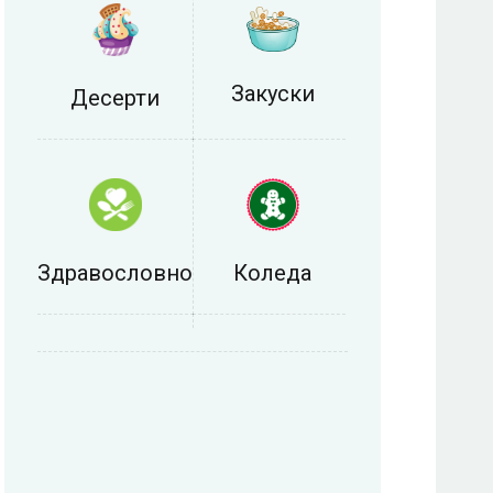
Закуски
Десерти
Здравословно
Коледа
Любопитно
Мезета