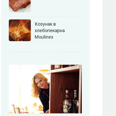
Козунак в
хлебопекарна
Moulinex