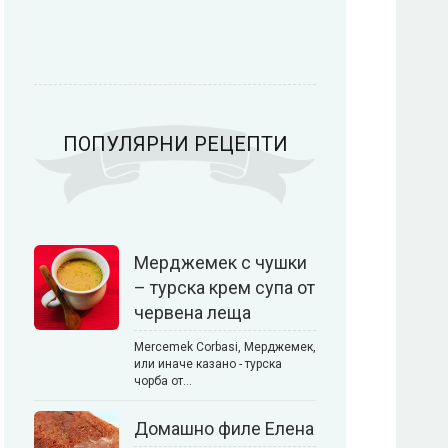
Паста
Печива
ПОПУЛЯРНИ РЕЦЕПТИ
Пица
Предястия
Мерджемек с чушки
– турска крем супа от
червена леща
Риба
Салати
Mercemek Corbasi, Мерджемек,
или иначе казано - турска
чорба от…
Домашно филе Елена