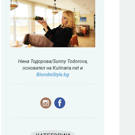
Нина Тодорова/Sunny Todorova,
основател на Kulinaria.net и
BlondieStyle.bg