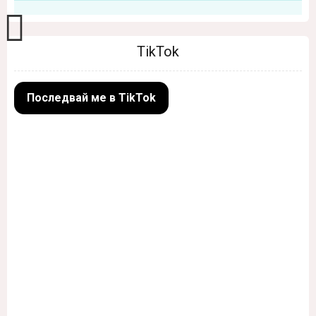
TikTok
Последвай ме в TikTok