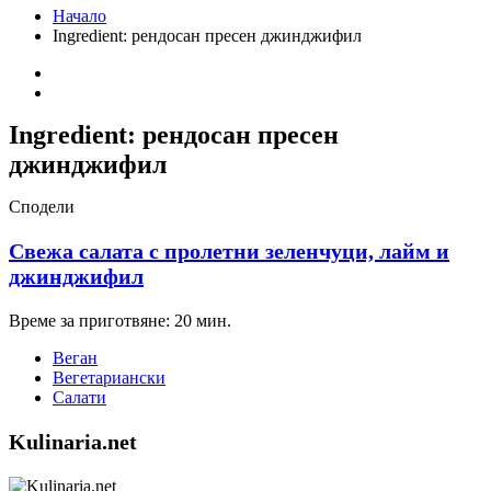
Начало
Ingredient:
рендосан пресен джинджифил
Ingredient:
рендосан пресен
джинджифил
Сподели
Свежа салата с пролетни зеленчуци, лайм и
джинджифил
Време за приготвяне: 20 мин.
Веган
Вегетариански
Салати
Kulinaria.net