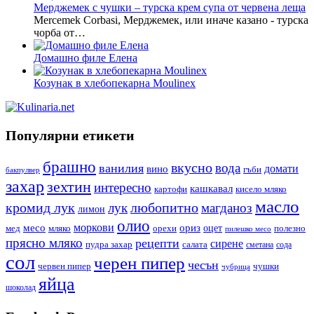
Мерджемек с чушки – турска крем супа от червена леща
Mercemek Corbasi, Мерджемек, или иначе казано - турска
чорба от…
Домашно филе Елена
Козунак в хлебопекарна Moulinex
Популярни етикети
брашно
вкусно
вода
ванилия
вино
домати
гъби
бакпулвер
захар
зехтин
интересно
кашкавал
кисело мляко
картофи
масло
кромид лук
любопитно
лук
магданоз
лимон
олио
моркови
месо
ориз
оцет
орехи
полезно
мед
мляко
пилешко месо
прясно мляко
рецепти
сирене
пудра захар
салата
сода
сметана
сол
черен пипер
чесън
червен пипер
чушки
чубрица
яйца
шоколад