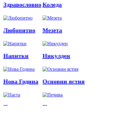
Здравословно
Коледа
Любопитно
Мезета
Напитки
Никулден
Нова Година
Основни ястия
Паста
Печива
Пица
Предястия