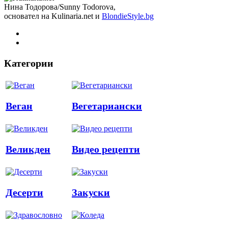
Нина Тодорова/Sunny Todorova,
основател на Kulinaria.net и
BlondieStyle.bg
Категории
Веган
Вегетариански
Великден
Видео рецепти
Десерти
Закуски