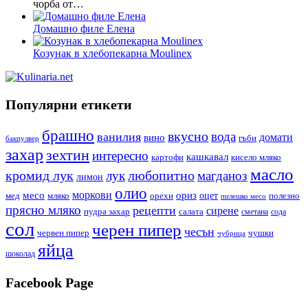
чорба от…
Домашно филе Елена
Козунак в хлебопекарна Moulinex
Популярни етикети
брашно
вкусно
вода
ванилия
вино
домати
гъби
бакпулвер
захар
зехтин
интересно
кашкавал
кисело мляко
картофи
масло
кромид лук
любопитно
лук
магданоз
лимон
олио
моркови
месо
ориз
оцет
орехи
полезно
мед
мляко
пилешко месо
прясно мляко
рецепти
сирене
пудра захар
салата
сода
сметана
сол
черен пипер
чесън
червен пипер
чушки
чубрица
яйца
шоколад
Facebook Page