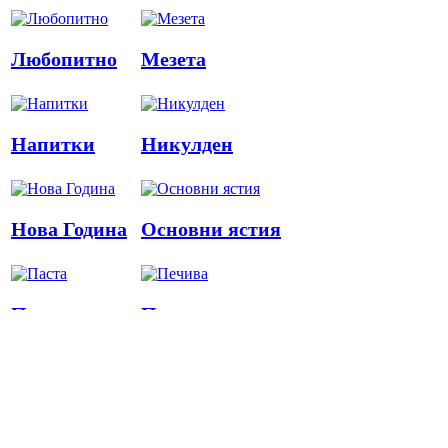
Любопитно
Мезета
Напитки
Никулден
Нова Година
Основни ястия
Паста
Печива
Пица
Предястия