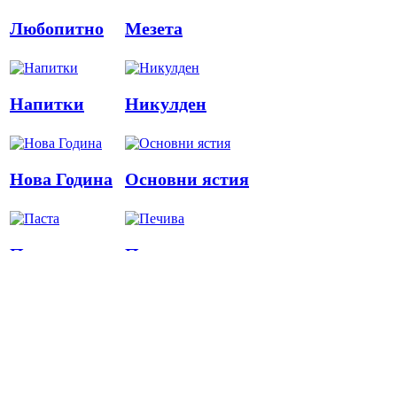
Любопитно
Мезета
Напитки
Никулден
Нова Година
Основни ястия
Паста
Печива
Пица
Предястия