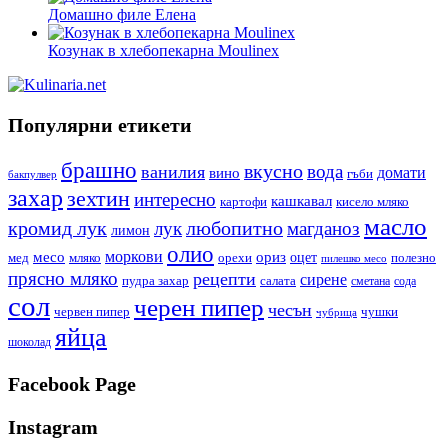
Домашно филе Елена
Козунак в хлебопекарна Moulinex
Популярни етикети
брашно
вкусно
вода
ванилия
вино
домати
гъби
бакпулвер
захар
зехтин
интересно
кашкавал
кисело мляко
картофи
масло
кромид лук
любопитно
лук
магданоз
лимон
олио
моркови
месо
ориз
оцет
орехи
полезно
мед
мляко
пилешко месо
прясно мляко
рецепти
сирене
пудра захар
салата
сода
сметана
сол
черен пипер
чесън
червен пипер
чушки
чубрица
яйца
шоколад
Facebook Page
Instagram