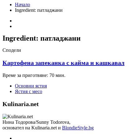
Начало
Ingredient:
патладжани
Ingredient:
патладжани
Сподели
Картофена запеканка с кайма и кашкавал
Време за приготвяне: 70 мин.
Основни ястия
Ястия с месо
Kulinaria.net
Нина Тодорова/Sunny Todorova,
основател на Kulinaria.net и
BlondieStyle.bg