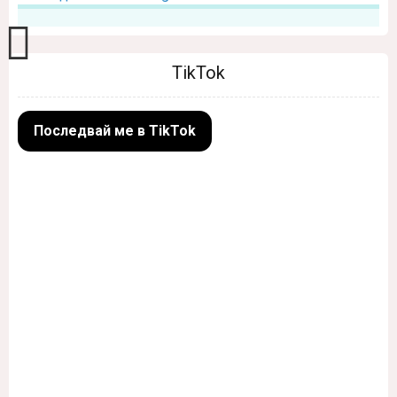
TikTok
Последвай ме в TikTok