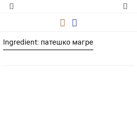
Ingredient:
патешко магре