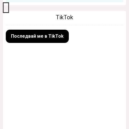
TikTok
Последвай ме в TikTok