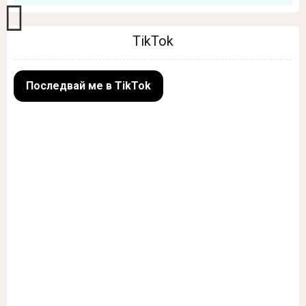
TikTok
Последвай ме в TikTok