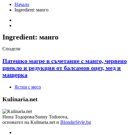
Начало
Ingredient:
манго
Ingredient:
манго
Сподели
Патешко магре в съчетание с манго, червено
цвекло и редукция от балсамов оцет, мед и
мащерка
Ястия с месо
Kulinaria.net
Нина Тодорова/Sunny Todorova,
основател на Kulinaria.net и
BlondieStyle.bg