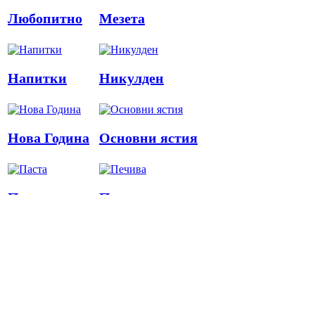
Любопитно
Мезета
Напитки
Никулден
Нова Година
Основни ястия
Паста
Печива
Пица
Предястия