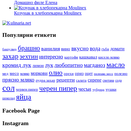
Домашно филе Елена
Козунак в хлебопекарна Moulinex
Популярни етикети
брашно
вкусно
вода
ванилия
вино
домати
гъби
бакпулвер
захар
зехтин
интересно
кашкавал
кисело мляко
картофи
масло
кромид лук
любопитно
лук
магданоз
лимон
олио
моркови
месо
ориз
оцет
орехи
полезно
мед
мляко
пилешко месо
прясно мляко
рецепти
сирене
пудра захар
салата
сода
сметана
сол
черен пипер
чесън
червен пипер
чушки
чубрица
яйца
шоколад
Facebook Page
Instagram