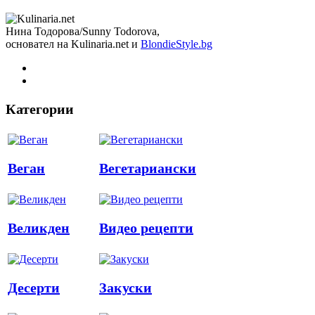
Нина Тодорова/Sunny Todorova,
основател на Kulinaria.net и
BlondieStyle.bg
Категории
Веган
Вегетариански
Великден
Видео рецепти
Десерти
Закуски