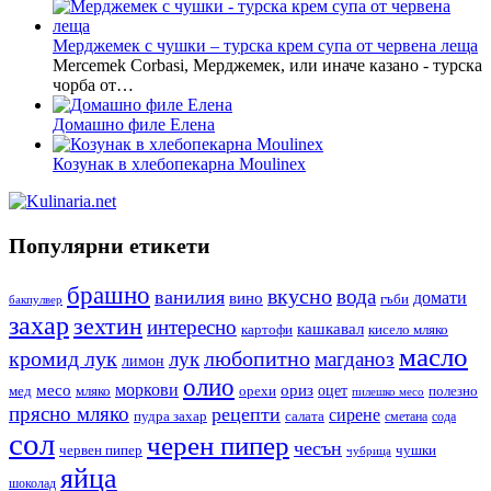
Мерджемек с чушки – турска крем супа от червена леща
Mercemek Corbasi, Мерджемек, или иначе казано - турска
чорба от…
Домашно филе Елена
Козунак в хлебопекарна Moulinex
Популярни етикети
брашно
вкусно
вода
ванилия
вино
домати
гъби
бакпулвер
захар
зехтин
интересно
кашкавал
кисело мляко
картофи
масло
кромид лук
любопитно
лук
магданоз
лимон
олио
моркови
месо
ориз
оцет
орехи
полезно
мед
мляко
пилешко месо
прясно мляко
рецепти
сирене
пудра захар
салата
сода
сметана
сол
черен пипер
чесън
червен пипер
чушки
чубрица
яйца
шоколад