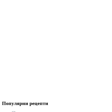
Пица
Предястия
Риба
Салати
Популярни рецепти