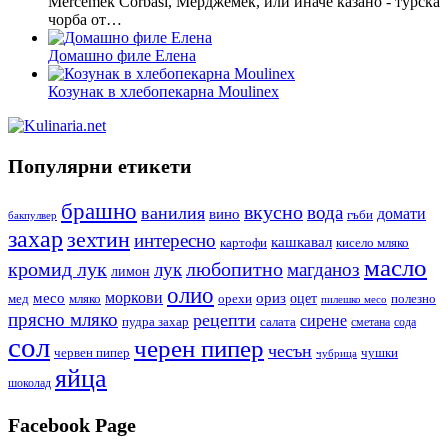
Mercemek Corbasi, Мерджемек, или иначе казано - турска
чорба от…
Домашно филе Елена
Козунак в хлебопекарна Moulinex
Популярни етикети
брашно
вкусно
вода
ванилия
вино
домати
гъби
бакпулвер
захар
зехтин
интересно
кашкавал
кисело мляко
картофи
масло
кромид лук
любопитно
лук
магданоз
лимон
олио
моркови
месо
ориз
оцет
орехи
полезно
мед
мляко
пилешко месо
прясно мляко
рецепти
сирене
пудра захар
салата
сода
сметана
сол
черен пипер
чесън
червен пипер
чушки
чубрица
яйца
шоколад
Facebook Page