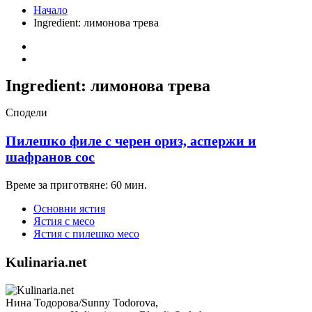
Начало
Ingredient:
лимонова трева
Ingredient:
лимонова трева
Сподели
Пилешко филе с черен ориз, аспержи и
шафранов сос
Време за приготвяне: 60 мин.
Основни ястия
Ястия с месо
Ястия с пилешко месо
Kulinaria.net
Нина Тодорова/Sunny Todorova,