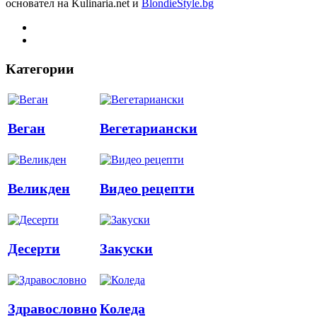
основател на Kulinaria.net и
BlondieStyle.bg
Категории
Веган
Вегетариански
Великден
Видео рецепти
Десерти
Закуски
Здравословно
Коледа