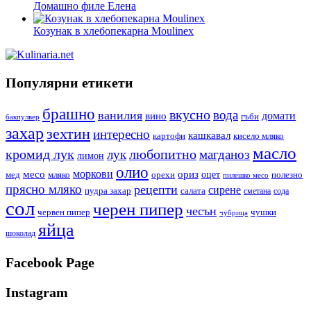
Домашно филе Елена
Козунак в хлебопекарна Moulinex
Популярни етикети
брашно
вкусно
вода
ванилия
вино
домати
гъби
бакпулвер
захар
зехтин
интересно
кашкавал
кисело мляко
картофи
масло
кромид лук
любопитно
лук
магданоз
лимон
олио
моркови
месо
ориз
оцет
орехи
полезно
мед
мляко
пилешко месо
прясно мляко
рецепти
сирене
пудра захар
салата
сода
сметана
сол
черен пипер
чесън
червен пипер
чушки
чубрица
яйца
шоколад
Facebook Page
Instagram