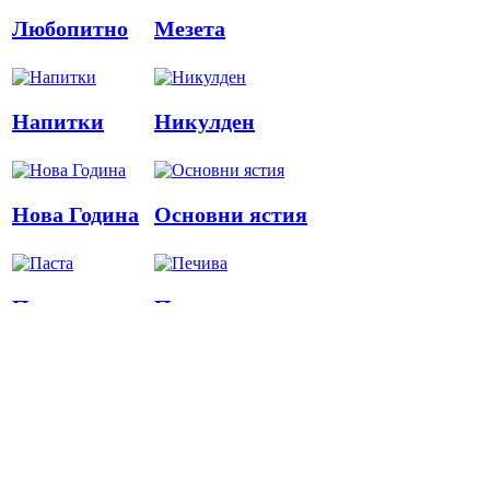
Любопитно
Мезета
Напитки
Никулден
Нова Година
Основни ястия
Паста
Печива
Пица
Предястия