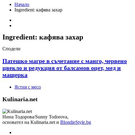
Начало
Ingredient:
кафява захар
Ingredient:
кафява захар
Сподели
Патешко магре в съчетание с манго, червено
цвекло и редукция от балсамов оцет, мед и
мащерка
Ястия с месо
Kulinaria.net
Нина Тодорова/Sunny Todorova,
основател на Kulinaria.net и
BlondieStyle.bg