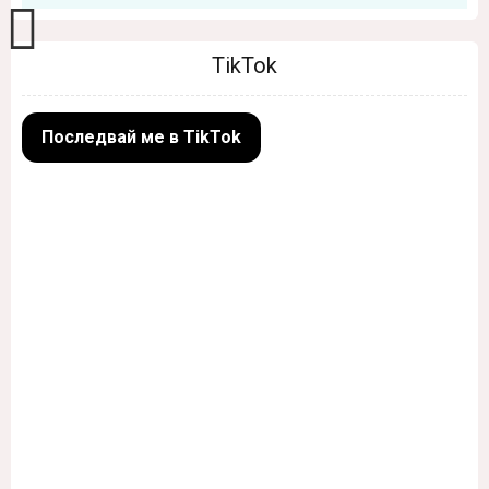
TikTok
Последвай ме в TikTok