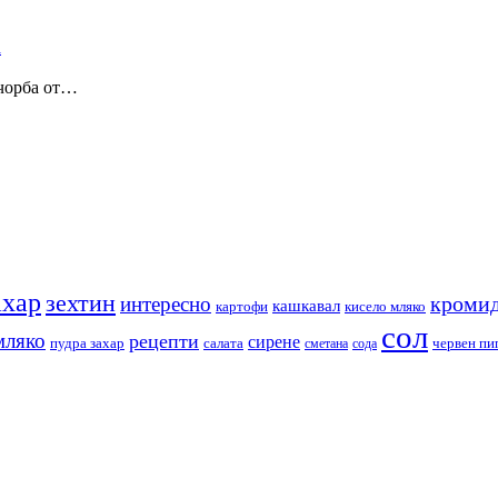
 чорба от…
ахар
зехтин
кромид
интересно
кашкавал
кисело мляко
картофи
сол
мляко
рецепти
сирене
пудра захар
червен пи
салата
сода
сметана