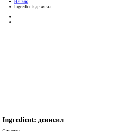
Начало
Ingredient:
девисил
Ingredient:
девисил
Сподели