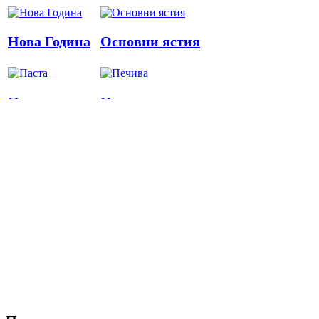
Нова Година
Основни ястия
Паста
Печива
Пица
Предястия
Риба
Салати