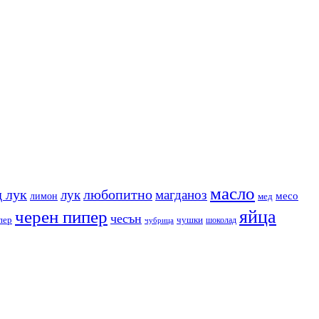
масло
 лук
любопитно
лук
магданоз
месо
лимон
мед
яйца
черен пипер
чесън
пер
чушки
чубрица
шоколад