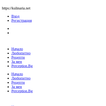
https://kulinaria.net
Вход
Регистрация
Начало
Любопитно
Рецепти
За мен
Perception.Bg
Начало
Любопитно
Рецепти
За мен
Perception.Bg