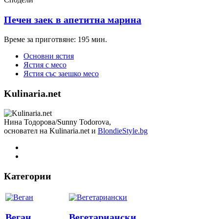
Печен заек в апетитна марина
Време за приготвяне: 195 мин.
Основни ястия
Ястия с месо
Ястия със заешко месо
Kulinaria.net
Нина Тодорова/Sunny Todorova,
основател на Kulinaria.net и
BlondieStyle.bg
Категории
Веган
Вегетариански