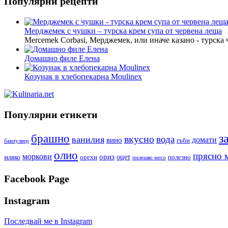
Популярни рецепти
Мерджемек с чушки – турска крем супа от червена леща
Mercemek Corbasi, Мерджемек, или иначе казано - турска
Домашно филе Елена
Козунак в хлебопекарна Moulinex
Популярни етикети
з
брашно
вкусно
вода
ванилия
вино
домати
гъби
бакпулвер
олио
прясно 
моркови
ориз
оцет
орехи
полезно
мляко
пилешко месо
Facebook Page
Instagram
Последвай ме в Instagram