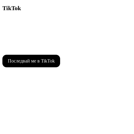
TikTok
Последвай ме в TikTok