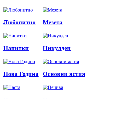
Любопитно
Мезета
Напитки
Никулден
Нова Година
Основни ястия
Паста
Печива
Пица
Предястия