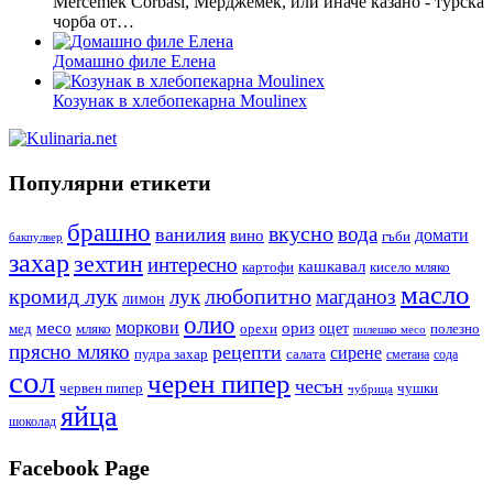
Mercemek Corbasi, Мерджемек, или иначе казано - турска
чорба от…
Домашно филе Елена
Козунак в хлебопекарна Moulinex
Популярни етикети
брашно
вкусно
вода
ванилия
вино
домати
гъби
бакпулвер
захар
зехтин
интересно
кашкавал
кисело мляко
картофи
масло
кромид лук
любопитно
лук
магданоз
лимон
олио
моркови
месо
ориз
оцет
орехи
полезно
мед
мляко
пилешко месо
прясно мляко
рецепти
сирене
пудра захар
салата
сода
сметана
сол
черен пипер
чесън
червен пипер
чушки
чубрица
яйца
шоколад
Facebook Page