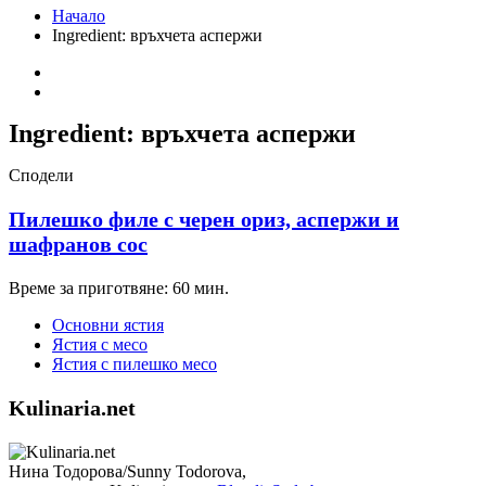
Начало
Ingredient:
връхчета аспержи
Ingredient:
връхчета аспержи
Сподели
Пилешко филе с черен ориз, аспержи и
шафранов сос
Време за приготвяне: 60 мин.
Основни ястия
Ястия с месо
Ястия с пилешко месо
Kulinaria.net
Нина Тодорова/Sunny Todorova,