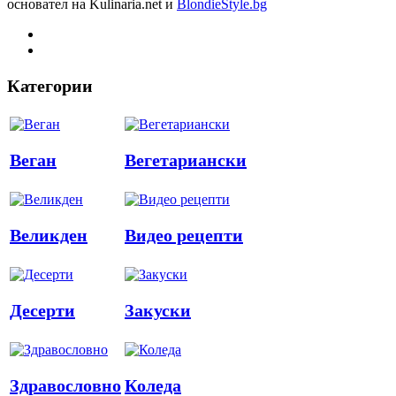
основател на Kulinaria.net и
BlondieStyle.bg
Категории
Веган
Вегетариански
Великден
Видео рецепти
Десерти
Закуски
Здравословно
Коледа