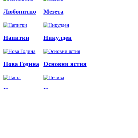
Любопитно
Мезета
Напитки
Никулден
Нова Година
Основни ястия
Паста
Печива
Пица
Предястия