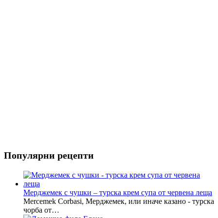
Риба
Салати
Популярни рецепти
Мерджемек с чушки – турска крем супа от червена леща
Mercemek Corbasi, Мерджемек, или иначе казано - турска
чорба от…