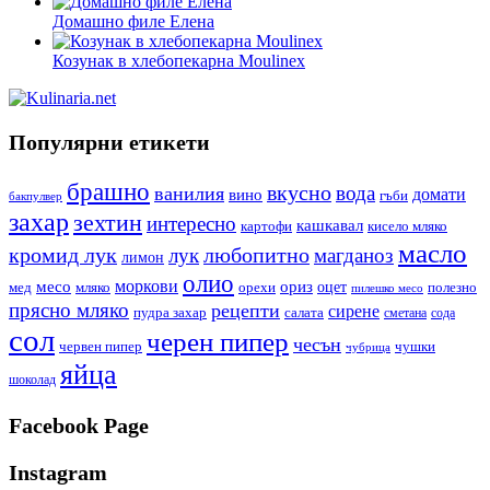
Домашно филе Елена
Козунак в хлебопекарна Moulinex
Популярни етикети
брашно
вкусно
вода
ванилия
вино
домати
гъби
бакпулвер
захар
зехтин
интересно
кашкавал
кисело мляко
картофи
масло
кромид лук
любопитно
лук
магданоз
лимон
олио
моркови
месо
ориз
оцет
орехи
полезно
мед
мляко
пилешко месо
прясно мляко
рецепти
сирене
пудра захар
салата
сода
сметана
сол
черен пипер
чесън
червен пипер
чушки
чубрица
яйца
шоколад
Facebook Page
Instagram