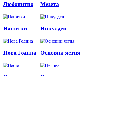
Любопитно
Мезета
Напитки
Никулден
Нова Година
Основни ястия
Паста
Печива
Пица
Предястия
Риба
Салати