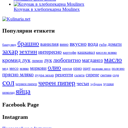
Козунак в хлебопекарна Moulinex
Популярни етикети
брашно
вкусно
вода
ванилия
вино
домати
гъби
бакпулвер
захар
зехтин
интересно
кашкавал
кисело мляко
картофи
масло
кромид лук
любопитно
лук
магданоз
лимон
олио
моркови
месо
ориз
оцет
орехи
полезно
мед
мляко
пилешко месо
прясно мляко
рецепти
сирене
пудра захар
салата
сода
сметана
сол
черен пипер
чесън
червен пипер
чушки
чубрица
яйца
шоколад
Facebook Page
Instagram