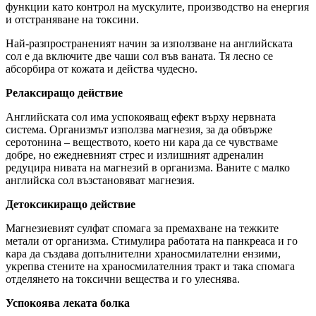
функции като контрол на мускулите, производство на енергия
и отстраняване на токсини.
Най-разпространеният начин за използване на английската
сол е да включите две чаши сол във ваната. Тя лесно се
абсорбира от кожата и действа чудесно.
Релаксиращо действие
Английската сол има успокояващ ефект върху нервната
система. Организмът използва магнезия, за да обвърже
серотонина – веществото, което ни кара да се чувстваме
добре, но ежедневният стрес и излишният адреналин
редуцира нивата на магнезий в организма. Ваните с малко
английска сол възстановяват магнезия.
Детоксикиращо действие
Магнезиевият сулфат спомага за премахване на тежките
метали от организма. Стимулира работата на панкреаса и го
кара да създава допълнителни храносмилателни ензими,
укрепва стените на храносмилателния тракт и така спомага
отделянето на токсични вещества и го улеснява.
Успокоява леката болка