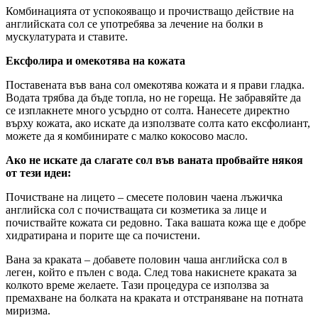
Комбинацията от успокояващо и прочистващо действие на
английската сол се употребява за лечение на болки в
мускулатурата и ставите.
Ексфолира и омекотява на кожата
Поставената във вана сол омекотява кожата и я прави гладка.
Водата трябва да бъде топла, но не гореща. Не забравяйте да
се изплакнете много усърдно от солта. Нанесете директно
върху кожата, ако искате да използвате солта като ексфолиант,
можете да я комбинирате с малко кокосово масло.
Ако не искате да слагате сол във ваната пробвайте някоя
от тези идеи:
Почистване на лицето – смесете половин чаена лъжичка
английска сол с почистващата си козметика за лице и
почиствайте кожата си редовно. Така вашата кожа ще е добре
хидратирана и порите ще са почистени.
Вана за краката – добавете половин чаша английска сол в
леген, който е пълен с вода. След това накиснете краката за
колкото време желаете. Тази процедура се използва за
премахване на болката на краката и отстраняване на потната
миризма.