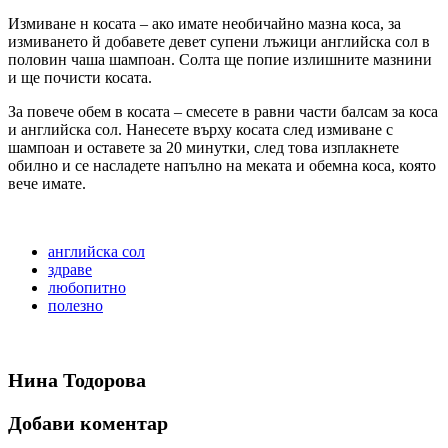
Измиване н косата – ако имате необичайно мазна коса, за
измиването й добавете девет супени лъжици английска сол в
половин чаша шампоан. Солта ще попие излишните мазнини
и ще почисти косата.
За повече обем в косата – смесете в равни части балсам за коса
и английска сол. Нанесете върху косата след измиване с
шампоан и оставете за 20 минутки, след това изплакнете
обилно и се насладете напълно на меката и обемна коса, която
вече имате.
английска сол
здраве
любопитно
полезно
Нина Тодорова
Добави коментар