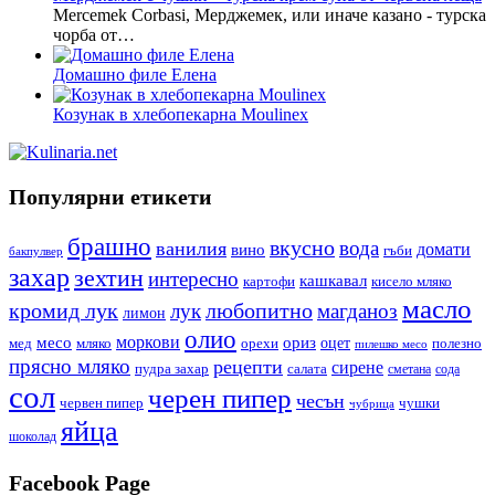
Mercemek Corbasi, Мерджемек, или иначе казано - турска
чорба от…
Домашно филе Елена
Козунак в хлебопекарна Moulinex
Популярни етикети
брашно
вкусно
вода
ванилия
вино
домати
гъби
бакпулвер
захар
зехтин
интересно
кашкавал
кисело мляко
картофи
масло
кромид лук
любопитно
лук
магданоз
лимон
олио
моркови
месо
ориз
оцет
орехи
полезно
мед
мляко
пилешко месо
прясно мляко
рецепти
сирене
пудра захар
салата
сода
сметана
сол
черен пипер
чесън
червен пипер
чушки
чубрица
яйца
шоколад
Facebook Page