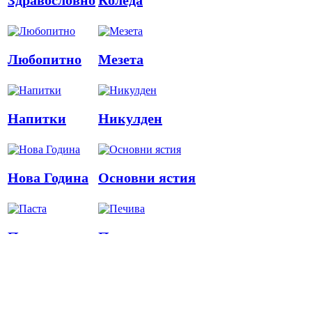
Любопитно
Мезета
Напитки
Никулден
Нова Година
Основни ястия
Паста
Печива
Пица
Предястия