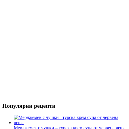
Риба
Салати
Популярни рецепти
Мерджемек с чушки – турска крем супа от червена леща