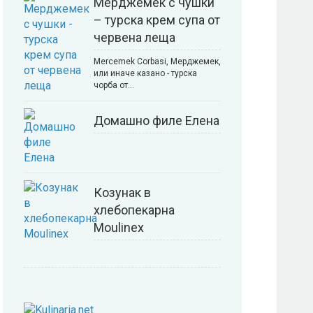
Мерджемек с чушки
– турска крем супа от
червена леща
Mercemek Corbasi, Мерджемек,
или иначе казано - турска
чорба от…
Домашно филе Елена
Козунак в
хлебопекарна
Moulinex