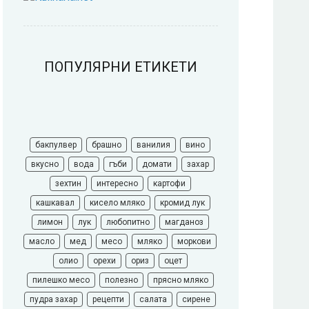
ПОПУЛЯРНИ ЕТИКЕТИ
бакпулвер
брашно
ванилия
вино
вкусно
вода
гъби
домати
захар
зехтин
интересно
картофи
кашкавал
кисело мляко
кромид лук
лимон
лук
любопитно
магданоз
масло
мед
месо
мляко
моркови
олио
орехи
ориз
оцет
пилешко месо
полезно
прясно мляко
пудра захар
рецепти
салата
сирене