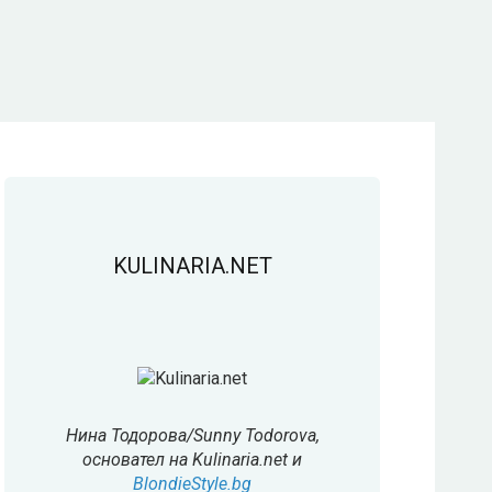
KULINARIA.NET
Нина Тодорова/Sunny Todorova,
основател на Kulinaria.net и
BlondieStyle.bg