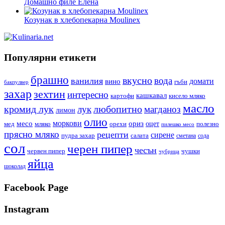
Домашно филе Елена
Козунак в хлебопекарна Moulinex
Популярни етикети
брашно
вкусно
вода
ванилия
вино
домати
гъби
бакпулвер
захар
зехтин
интересно
кашкавал
кисело мляко
картофи
масло
кромид лук
любопитно
лук
магданоз
лимон
олио
моркови
месо
ориз
оцет
орехи
полезно
мед
мляко
пилешко месо
прясно мляко
рецепти
сирене
пудра захар
салата
сода
сметана
сол
черен пипер
чесън
червен пипер
чушки
чубрица
яйца
шоколад
Facebook Page
Instagram