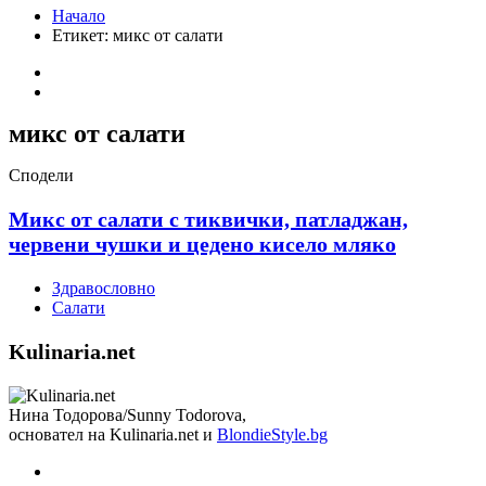
Начало
Етикет:
микс от салати
микс от салати
Сподели
Микс от салати с тиквички, патладжан,
червени чушки и цедено кисело мляко
Здравословно
Салати
Kulinaria.net
Нина Тодорова/Sunny Todorova,
основател на Kulinaria.net и
BlondieStyle.bg