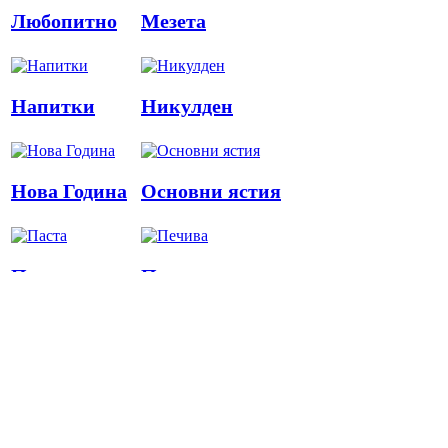
Любопитно
Мезета
Напитки
Никулден
Нова Година
Основни ястия
Паста
Печива
Пица
Предястия
Риба
Салати