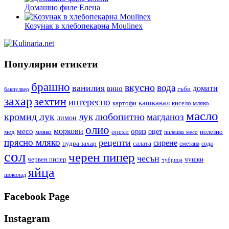
Домашно филе Елена
Козунак в хлебопекарна Moulinex
Популярни етикети
брашно
вкусно
вода
ванилия
вино
домати
гъби
бакпулвер
захар
зехтин
интересно
кашкавал
кисело мляко
картофи
масло
кромид лук
любопитно
лук
магданоз
лимон
олио
моркови
месо
ориз
оцет
орехи
полезно
мед
мляко
пилешко месо
прясно мляко
рецепти
сирене
пудра захар
салата
сода
сметана
сол
черен пипер
чесън
червен пипер
чушки
чубрица
яйца
шоколад
Facebook Page
Instagram