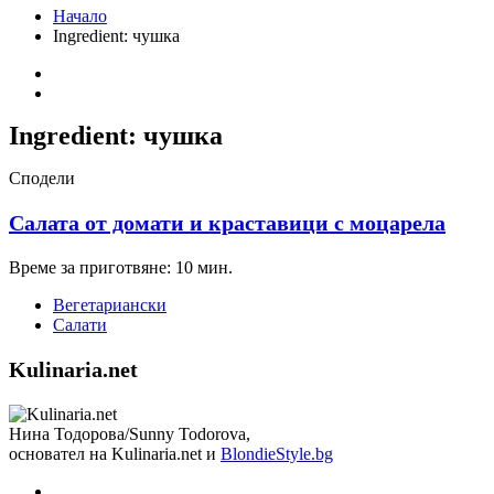
Начало
Ingredient:
чушка
Ingredient:
чушка
Сподели
Салата от домати и краставици с моцарела
Време за приготвяне: 10 мин.
Вегетариански
Салати
Kulinaria.net
Нина Тодорова/Sunny Todorova,
основател на Kulinaria.net и
BlondieStyle.bg