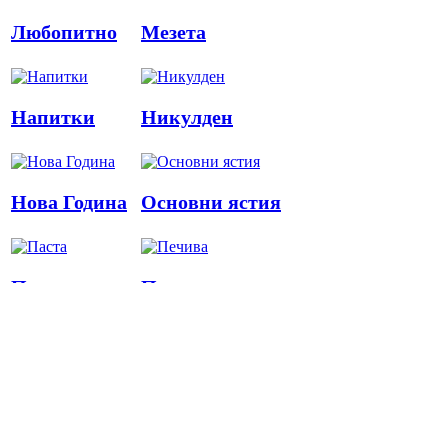
Любопитно
Мезета
Напитки
Никулден
Нова Година
Основни ястия
Паста
Печива
Пица
Предястия