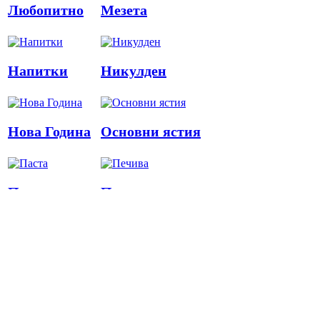
Любопитно
Мезета
Напитки
Никулден
Нова Година
Основни ястия
Паста
Печива
Пица
Предястия
Риба
Салати