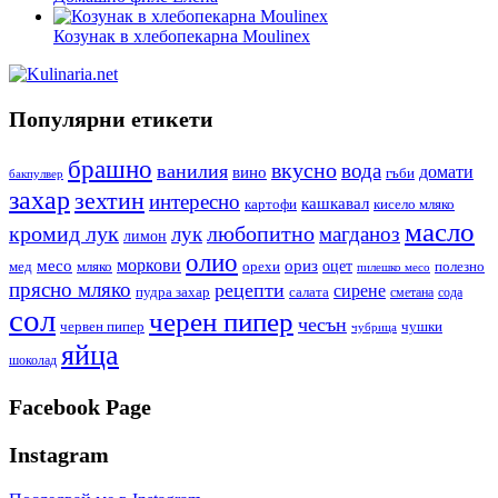
Козунак в хлебопекарна Moulinex
Популярни етикети
брашно
вкусно
вода
ванилия
вино
домати
гъби
бакпулвер
захар
зехтин
интересно
кашкавал
кисело мляко
картофи
масло
кромид лук
любопитно
лук
магданоз
лимон
олио
моркови
месо
ориз
оцет
орехи
полезно
мед
мляко
пилешко месо
прясно мляко
рецепти
сирене
пудра захар
салата
сода
сметана
сол
черен пипер
чесън
червен пипер
чушки
чубрица
яйца
шоколад
Facebook Page
Instagram