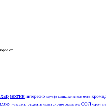
 чорба от…
ахар
зехтин
кромид
интересно
кашкавал
кисело мляко
картофи
сол
мляко
рецепти
сирене
пудра захар
червен пи
салата
сода
сметана