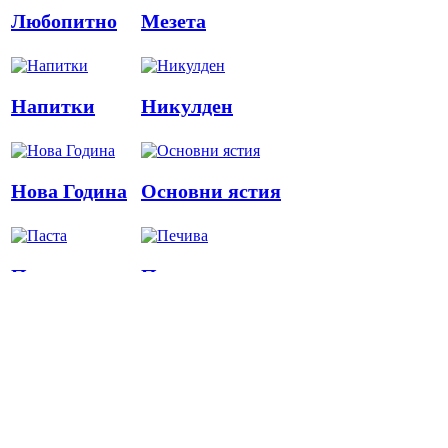
Любопитно
Мезета
Напитки
Никулден
Нова Година
Основни ястия
Паста
Печива
Пица
Предястия
Риба
Салати