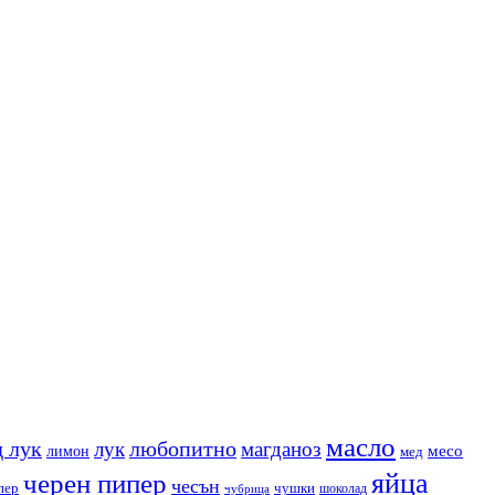
масло
 лук
любопитно
лук
магданоз
месо
лимон
мед
яйца
черен пипер
чесън
пер
чушки
чубрица
шоколад