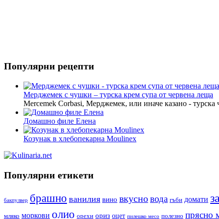
Популярни рецепти
Мерджемек с чушки – турска крем супа от червена леща
Mercemek Corbasi, Мерджемек, или иначе казано - турска
Домашно филе Елена
Козунак в хлебопекарна Moulinex
Популярни етикети
з
брашно
вкусно
вода
ванилия
вино
домати
гъби
бакпулвер
олио
прясно 
моркови
ориз
оцет
орехи
полезно
мляко
пилешко месо