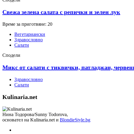
Свежа зелена салата с репички и зелен лук
Време за приготвяне: 20
Вегетариански
Здравословно
Салати
Сподели
Микс от салати с тиквички, патладжан, червен
Здравословно
Салати
Kulinaria.net
Нина Тодорова/Sunny Todorova,
основател на Kulinaria.net и
BlondieStyle.bg