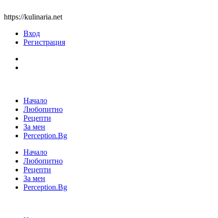
https://kulinaria.net
Вход
Регистрация
Начало
Любопитно
Рецепти
За мен
Perception.Bg
Начало
Любопитно
Рецепти
За мен
Perception.Bg