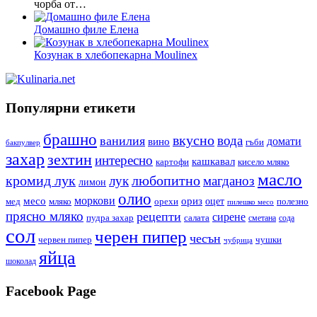
чорба от…
Домашно филе Елена
Козунак в хлебопекарна Moulinex
Популярни етикети
брашно
вкусно
вода
ванилия
вино
домати
гъби
бакпулвер
захар
зехтин
интересно
кашкавал
кисело мляко
картофи
масло
кромид лук
любопитно
лук
магданоз
лимон
олио
моркови
месо
ориз
оцет
орехи
полезно
мед
мляко
пилешко месо
прясно мляко
рецепти
сирене
пудра захар
салата
сода
сметана
сол
черен пипер
чесън
червен пипер
чушки
чубрица
яйца
шоколад
Facebook Page