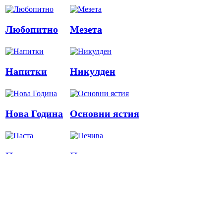
Любопитно
Мезета
Напитки
Никулден
Нова Година
Основни ястия
Паста
Печива
Пица
Предястия