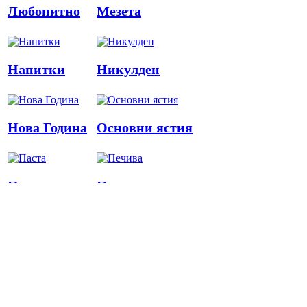
Любопитно
Мезета
Напитки
Никулден
Нова Година
Основни ястия
Паста
Печива
Пица
Предястия
Риба
Салати