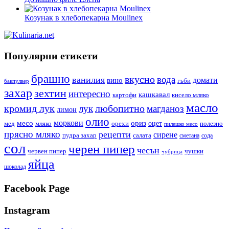
Козунак в хлебопекарна Moulinex
Популярни етикети
брашно
вкусно
вода
ванилия
вино
домати
гъби
бакпулвер
захар
зехтин
интересно
кашкавал
кисело мляко
картофи
масло
кромид лук
любопитно
лук
магданоз
лимон
олио
моркови
месо
ориз
оцет
орехи
полезно
мед
мляко
пилешко месо
прясно мляко
рецепти
сирене
пудра захар
салата
сода
сметана
сол
черен пипер
чесън
червен пипер
чушки
чубрица
яйца
шоколад
Facebook Page
Instagram