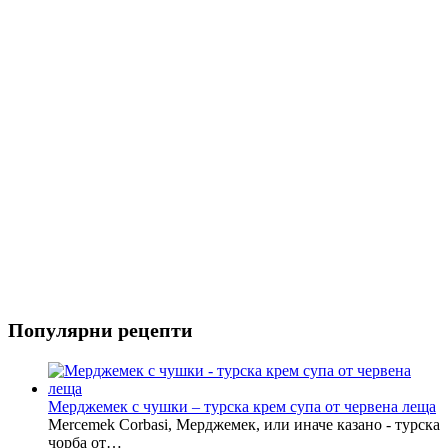
Риба
Салати
Популярни рецепти
Мерджемек с чушки – турска крем супа от червена леща
Mercemek Corbasi, Мерджемек, или иначе казано - турска
чорба от…