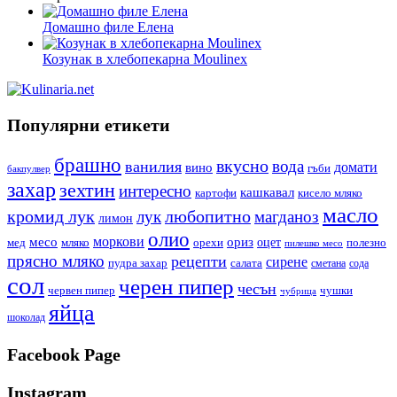
Домашно филе Елена
Козунак в хлебопекарна Moulinex
Популярни етикети
брашно
вкусно
вода
ванилия
вино
домати
гъби
бакпулвер
захар
зехтин
интересно
кашкавал
кисело мляко
картофи
масло
кромид лук
любопитно
лук
магданоз
лимон
олио
моркови
месо
ориз
оцет
орехи
полезно
мед
мляко
пилешко месо
прясно мляко
рецепти
сирене
пудра захар
салата
сода
сметана
сол
черен пипер
чесън
червен пипер
чушки
чубрица
яйца
шоколад
Facebook Page
Instagram