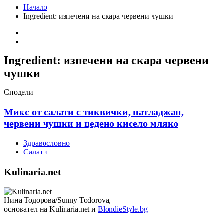
Начало
Ingredient:
изпечени на скара червени чушки
Ingredient:
изпечени на скара червени
чушки
Сподели
Микс от салати с тиквички, патладжан,
червени чушки и цедено кисело мляко
Здравословно
Салати
Kulinaria.net
Нина Тодорова/Sunny Todorova,
основател на Kulinaria.net и
BlondieStyle.bg