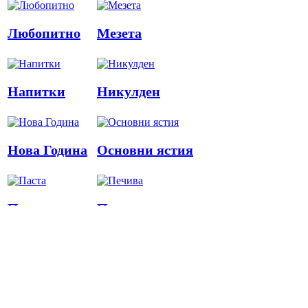
Любопитно
Мезета
Напитки
Никулден
Нова Година
Основни ястия
Паста
Печива
Пица
Предястия