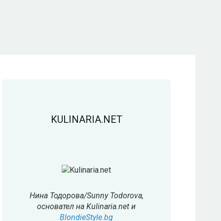
KULINARIA.NET
Нина Тодорова/Sunny Todorova,
основател на Kulinaria.net и
BlondieStyle.bg