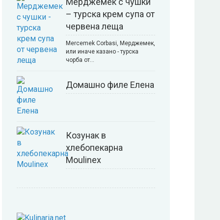
Мерджемек с чушки
– турска крем супа от
червена леща
Mercemek Corbasi, Мерджемек,
или иначе казано - турска
чорба от…
Домашно филе Елена
Козунак в
хлебопекарна
Moulinex