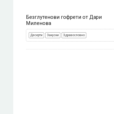
Безглутенови гофрети от Дари
Миленова
Десерти
Закуски
Здравословно