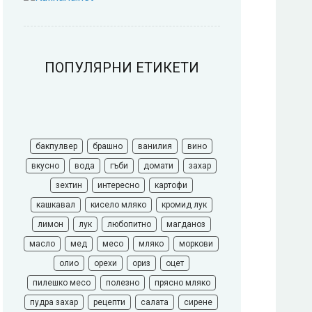
ПОПУЛЯРНИ ЕТИКЕТИ
бакпулвер
брашно
ванилия
вино
вкусно
вода
гъби
домати
захар
зехтин
интересно
картофи
кашкавал
кисело мляко
кромид лук
лимон
лук
любопитно
магданоз
масло
мед
месо
мляко
моркови
олио
орехи
ориз
оцет
пилешко месо
полезно
прясно мляко
пудра захар
рецепти
салата
сирене