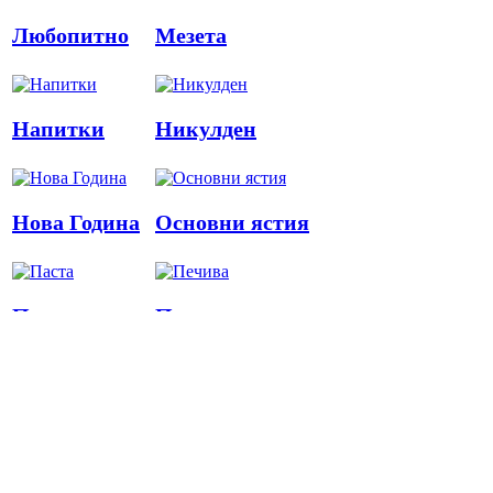
Любопитно
Мезета
Напитки
Никулден
Нова Година
Основни ястия
Паста
Печива
Пица
Предястия