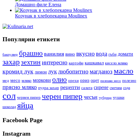
Домашно филе Елена
Козунак в хлебопекарна Moulinex
Популярни етикети
брашно
вкусно
вода
ванилия
вино
домати
гъби
бакпулвер
захар
зехтин
интересно
кашкавал
кисело мляко
картофи
масло
кромид лук
любопитно
лук
магданоз
лимон
олио
моркови
месо
ориз
оцет
орехи
полезно
мед
мляко
пилешко месо
прясно мляко
рецепти
сирене
пудра захар
салата
сода
сметана
сол
черен пипер
чесън
червен пипер
чушки
чубрица
яйца
шоколад
Facebook Page
Instagram