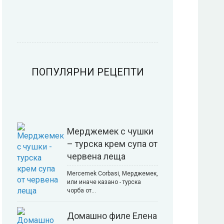
Риба
Салати
ПОПУЛЯРНИ РЕЦЕПТИ
Мерджемек с чушки
– турска крем супа от
червена леща
Mercemek Corbasi, Мерджемек,
или иначе казано - турска
чорба от…
Домашно филе Елена