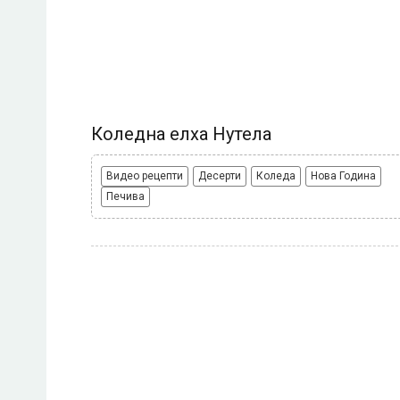
Коледна елха Нутела
Видео рецепти
Десерти
Коледа
Нова Година
Печива