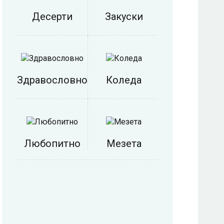
Десерти
Закуски
Здравословно
Коледа
Любопитно
Мезета
Напитки
Никулден