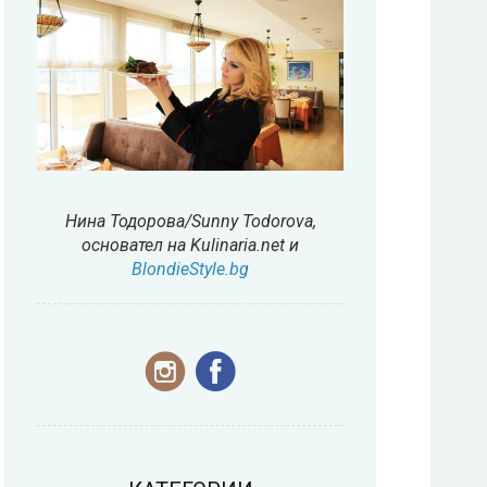
Нина Тодорова/Sunny Todorova,
основател на Kulinaria.net и
BlondieStyle.bg