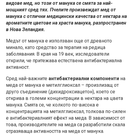
видове мед, но този от манука се смята за най-
мощният сред тях. Пчелите произвеждат мед от
манука с отлични медицински качества от нектара на
ароматните цветове на храста манука, разпространен
в Нова Зеландия.
Медът от манука е използван още от древното
минало, като средство за терапия на редица
заболявания. В края на 19 век, изследователи
открили, че притежава естествена антибактериална
активност.
Сред най-важните
антибактериални компоненти
на
меда от манука е метилглиоксал – произлизащ от
друго съединение (дихидроксиацетон), което се
открива в големи концентрации в нектара на цвета
манука. Смята се, че колкото по-висока е
концентрацията на метилглиоксал, толкова по-силен
е антибактериалният ефект на меда. В зависимост от
това, производителите на меда са разработили скала
отразяваща активността на меда от манука.