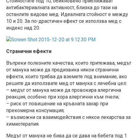
Стойностите под 10, обикновено приближават
антибактериалната активност, близка до тази на
останлите видове мед. Идеалната стойност е между
10 и 20. За по-драстичен ефект се използва мед с
индекс над 20.
Странични ефекти
Въпреки полезните качества, които притежава, медът
от манука може да предизвика някои странични
ефекти, които трябва да вземете под внимание, ако
решите да използвате мед от манука с лечебна цел:
– медът от манука може да провокира алергична
реакция, особено при хора алергични към пчели;
– риск от повишение на кръвната захар при
прекомерна консумация;
– възможни са взаимодействия с някои лекарства за
химиотерапия.
Медът от манука не бива да се дава на бебета под 1