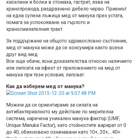
киселини и болки в стомаха, гастрит, язва на
хранопровода, раздразнено дебело черво. Приемът
на една супена лъжица мед от манука през устата,
помага за успокояване на гърлото и
храносмилателния тракт.
За поддържане на общото здравословно състояние,
мед от манука може да се консумира както всеки
друг вид мед.
Все още обаче, ясни доказателства относно наличието
или липсата на ефект от приложението на мед от
манука при тези условия, липсват.
Как да изберем мед от манука?
Можем да се ориентираме за силата на
антибактериалното му действие по мерителна
система, наречена уникален манука фактор (UMF,
Unique Manuka Factor), като стойностите варират от 0
до 40, обикновено означавани като 10+, 20+,…40+.