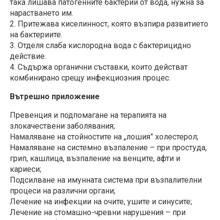
така лишава патогенните бактерии от вода, нужна за
нарастването им.
2. Притежава киселинност, която възпира развитието
на бактериите.
3. Отделя слаба кислородна вода с бактерицидно
действие.
4. Съдържа органични съставки, които действат
комбинирано срещу инфекциозния процес.
Вътрешно приложение
Превенция и подпомагане на терапията на
злокачествени заболявания;
Намаляване на стойностите на „лошия” холестерол;
Намаляване на системно възпаление – при простуда,
грип, кашлица, възпаление на венците, афти и
кариеси;
Подсилване на имунната система при възпалителни
процеси на различни органи;
Лечение на инфекции на очите, ушите и синусите;
Лечение на стомашно-чревни нарушения – при