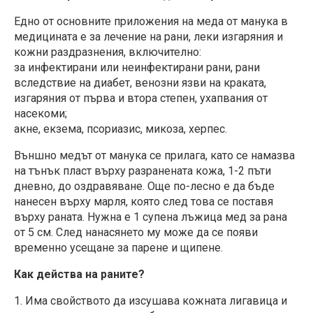
Едно от основните приложения на меда от манука в
медицината е за лечение на рани, леки изгаряния и
кожни раздразнения, включително:
за инфектирани или неинфектирани рани, рани
вследствие на диабет, венозни язви на краката,
изгаряния от първа и втора степен, ухапвания от
насекоми;
акне, екзема, псориазис, микоза, херпес.
Външно медът от манука се прилага, като се намазва
на тънък пласт върху разранената кожа, 1-2 пъти
дневно, до оздравяване. Още по-лесно е да бъде
нанесен върху марля, която след това се поставя
върху раната. Нужна е 1 супена лъжица мед за рана
от 5 см. След нанасянето му може да се появи
временно усещане за парене и щипене.
Как действа на раните?
1. Има свойството да изсушава кожната лигавица и