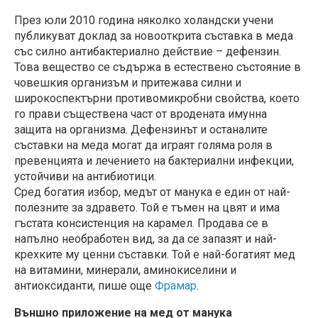
През юли 2010 година няколко холандски учени
публикуват доклад за новооткрита съставка в меда
със силно антибактериално действие – дефензин.
Това вещество се съдържа в естествено състояние в
човешкия организъм и притежава силни и
широкоспектърни противомикробни свойства, което
го прави съществена част от вродената имунна
защита на организма. Дефензинът и останалите
съставки на меда могат да играят голяма роля в
превенцията и лечението на бактериални инфекции,
устойчиви на антибиотици.
Сред богатия избор, медът от манука е един от най-
полезните за здравето. Той е тъмен на цвят и има
гъстата консистенция на карамел. Продава се в
напълно необработен вид, за да се запазят и най-
крехките му ценни съставки. Той е най-богатият мед
на витамини, минерали, аминокиселини и
антиоксиданти, пише още
Фрамар
.
Външно приложение на мед от манука