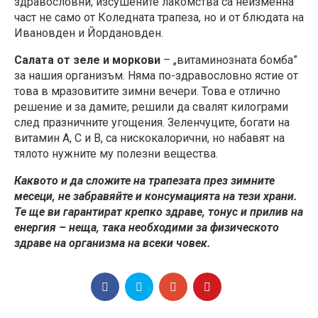
здравословни, изсушените лакомства са неизменна
част не само от Коледната трапеза, но и от блюдата на
Ивановден и Йордановден.
Салата от зеле и моркови
– „витаминозната бомба”
за нашия организъм. Няма по-здравословно ястие от
това в мразовитите зимни вечери. Това е отлично
решение и за дамите, решили да свалят килограми
след празничните угощения. Зеленчуците, богати на
витамин А, С и В, са нискокалорични, но набавят на
тялото нужните му полезни вещества.
Каквото и да сложите на трапезата през зимните
месеци, не забравяйте и консумацията на тези храни.
Те ще ви гарантират крепко здраве, тонус и прилив на
енергия – неща, така необходими за физическото
здраве на организма на всеки човек.