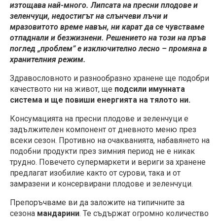
изтощава най-много. Липсата на пресни плодове и
зеленчуци, недостигът на слънчеви лъчи и
мразовитото време навън, ни карат да се чувстваме
отпаднали и безжизнени. Решението на този на пръв
поглед „проблем” е изключително лесно – промяна в
хранителния режим.
Здравословното и разнообразно хранене ще подобри
качеството ни на живот, ще
подсили имунната
система и ще повиши енергията на тялото ни.
Консумацията на пресни плодове и зеленчуци е
задължителен компонент от дневното меню през
всеки сезон. Противно на очакванията, набавянето на
подобни продукти през зимния период не е никак
трудно. Повечето супермаркети и вериги за хранене
предлагат изобилие както от сурови, така и от
замразени и консервирани плодове и зеленчуци.
Препоръчваме ви да заложите на типичните за
сезона
мандарини
. Те съдържат огромно количество