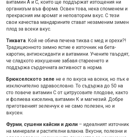
витамин А и С, които ще поддържат изтощения ни
организъм във форма. Освен това, нека споменем и
прекрасния им аромат и неповторим вкус. С тези
свои качества мандарините стават незаменим зимен
плод за всеки вкус.
Тиквата
. Кой не обича печена тиква с мед и орехи?!
Традиционното зимно ястие е източник на бета-
каротин, антиоксиданти и витамини. Учените твърдят,
че сладкото изкушение забавя стареенето и
поддържа сърдечната активност в норма.
Брюкселското
зеле
не е по вкуса на всеки, но пък е
изключително здравословно. То съдържа до 50 на
сто повече витамин С от цитрусовите плодове, както
и фолиева киселина, витамин К и магнезий. Добре
приготвеният зеленчук е не само полезен, но и
вкусен.
Фурми
,
сушени кайсии и дюли
– идеалният източник
на минерали и растителни влакна. Вкусни, полезни и