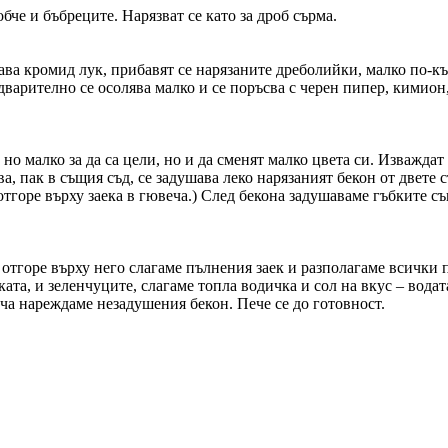
бче и бъбреците. Нарязват се като за дроб сърма.
лава кромид лук, прибавят се нарязаните дреболийки, малко по-къ
дварително се осолява малко и се поръсва с черен пипер, кимион,
 но малко за да са цели, но и да сменят малко цвета си. Изважда
, пак в същия съд, се задушава леко нарязаният бекон от двете с
тгоре върху заека в гювеча.) След бекона задушаваме гъбките съ
отгоре върху него слагаме пълнения заек и разполагаме всички п
ката, и зеленчуците, слагаме топла водичка и сол на вкус – вод
ча нареждаме незадушения бекон. Пече се до готовност.