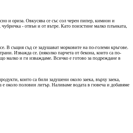
сно и ориза. Овкусява се със сол черен пипер, кимион и
 чубричка - отвън и от вътре. Като поизстине малко плънката,
т се. В същия съд се задушават морковите на по-големи кръгове.
трани. Изважда се. (няколко парчета от бекона, които са по-
що малко и ги изваждаме. Всичко е готово за подреждане в
родукти, които са били задушени около заека, върху заека,
ата е около половин литър. Наливаме водата в гювеча и добавяме