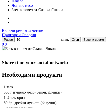
Начало
Ястия с месо
Заек в гювеч от Славка Янкова
Включи режим за четене
Принтирай
Сподели
мин.
Pause
Стоп
Засечи време
0
0
Share it on your social network:
Необходими продукти
1
заек
500 г
пушено месо (бекон, флейки)
1 ½ ч.ч.
ориз
60 бр.
дребни лукчета (балучки)