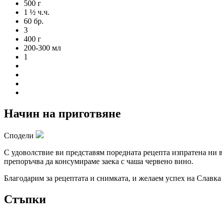
500 г
1 ½ ч.ч.
60 бр.
3
400 г
200-300 мл
1
Начин на приготвяне
Сподели
С удоволствие ви представям поредната рецепта изпратена ни 
препоръчва да консумираме заека с чаша червено вино.
Благодарим за рецептата и снимката, и желаем успех на Славка
Стъпки