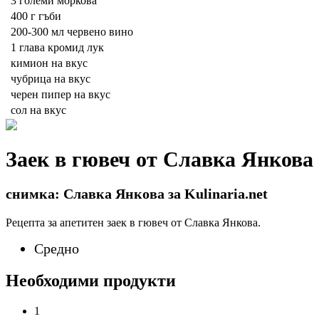
3
големи моркова
400 г
гъби
200-300 мл
червено вино
1
глава кромид лук
кимион на вкус
чубрица на вкус
черен пипер на вкус
сол на вкус
Заек в гювеч от Славка Янкова
снимка: Славка Янкова за Kulinaria.net
Рецепта за апетитен заек в гювеч от Славка Янкова.
Средно
Необходими продукти
1