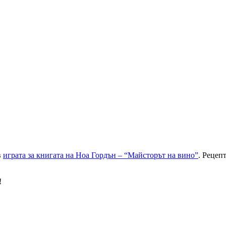
в
играта за книгата на Ноа Гордън – “Майсторът на вино”
. Рецеп
!