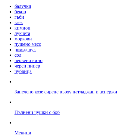
балучки
бекон
гъби
заек
кимион
лукчета
моркови
пушено месо
ромид лук
сол
червено вино
черен пипер
чубрица
Запечено козе сирене върху патладжан и аспержи
Пълнени чушки с боб
Мекици