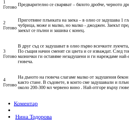
1
Предварително се сваряват – бялото дробче, черното дро
Готово
Приготвяне плънката на заека – в олио се задушава 1 г
2
чубрица, може и малко, но малко - джоджен. Заекът пре
Готово
заекът се пълни и зашива с конец.
В друг съд се задушават в олио първо всичките лукчета,
3
По същия начин сменят си цвета и се изваждат. След това
Готово
мазнички ги оставяме незадушени и ги нареждаме най-о
гювеча.
На дъното на гювеча слагаме малко от задушения бекон 
4
както стане. В съдовете, в които сме задушавали и плън
Готово
около 200-300 мл червено вино . Най-отгоре върху гюве
Коментар
Нина Тодорова