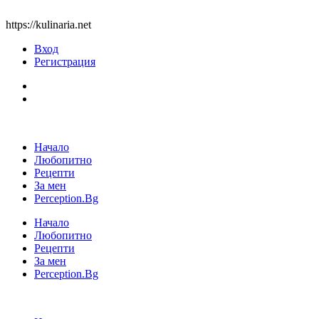
https://kulinaria.net
Вход
Регистрация
Начало
Любопитно
Рецепти
За мен
Perception.Bg
Начало
Любопитно
Рецепти
За мен
Perception.Bg