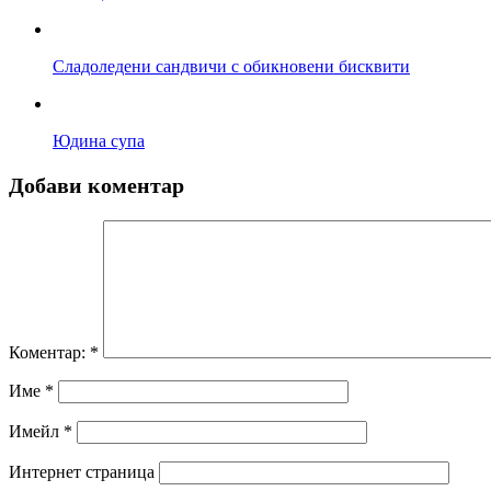
Сладоледени сандвичи с обикновени бисквити
Юдина супа
Добави коментар
Коментар:
*
Име
*
Имейл
*
Интернет страница