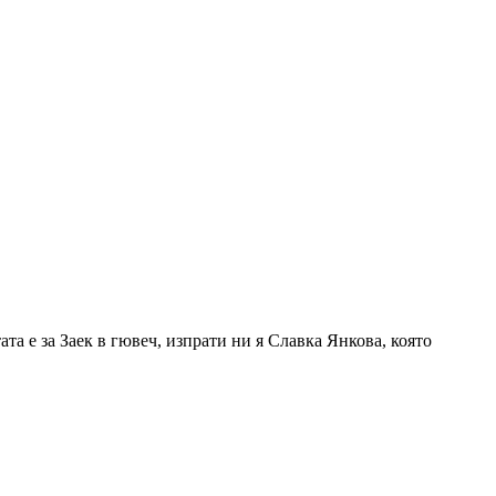
тата е за Заек в гювеч, изпрати ни я Славка Янкова, която