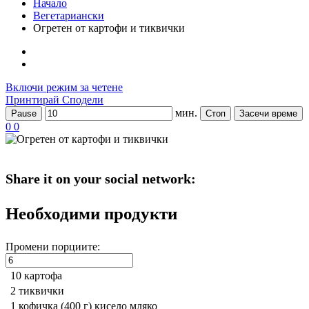
Начало
Вегетариански
Огретен от картофи и тиквички
Включи режим за четене
Принтирай
Сподели
мин.
Pause
Стоп
Засечи време
0
0
Share it on your social network:
Необходими продукти
Промени порциите:
10
картофа
2
тиквички
1 кофичка (400 г)
кисело мляко