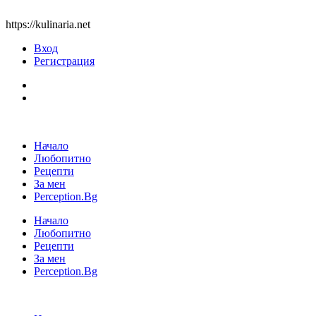
https://kulinaria.net
Вход
Регистрация
Начало
Любопитно
Рецепти
За мен
Perception.Bg
Начало
Любопитно
Рецепти
За мен
Perception.Bg