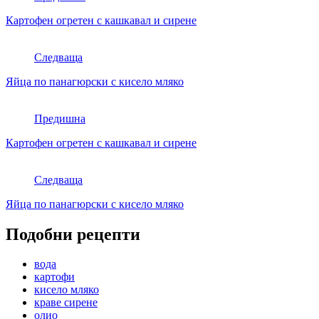
Картофен огретен с кашкавал и сирене
Следваща
Яйца по панагюрски с кисело мляко
Предишна
Картофен огретен с кашкавал и сирене
Следваща
Яйца по панагюрски с кисело мляко
Подобни рецепти
вода
картофи
кисело мляко
краве сирене
олио