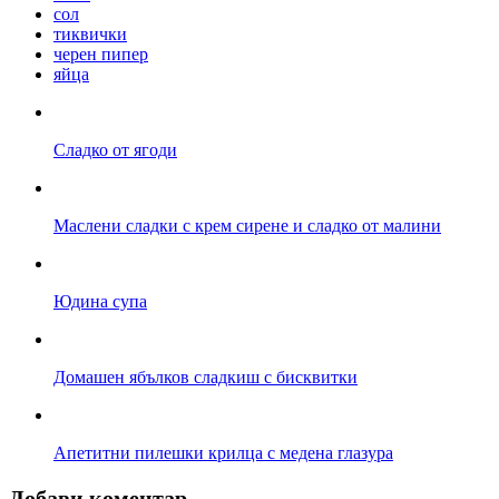
сол
тиквички
черен пипер
яйца
Сладко от ягоди
Маслени сладки с крем сирене и сладко от малини
Юдина супа
Домашен ябълков сладкиш с бисквитки
Апетитни пилешки крилца с медена глазура
Добави коментар