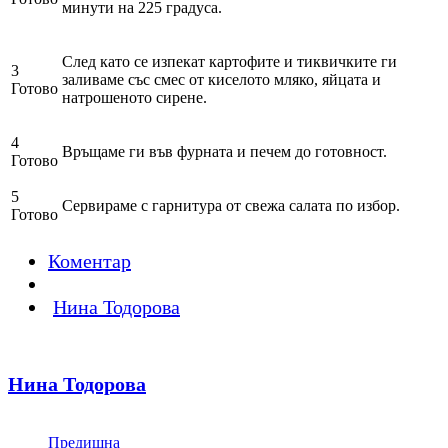
минути на 225 градуса.
След като се изпекат картофите и тиквичките ги
3
заливаме със смес от киселото мляко, яйцата и
Готово
натрошеното сирене.
4
Връщаме ги във фурната и печем до готовност.
Готово
5
Сервираме с гарнитура от свежа салата по избор.
Готово
Коментар
Нина Тодорова
Нина Тодорова
Предишна