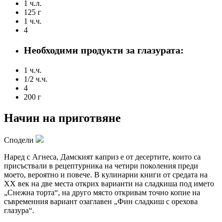
1 ч.л.
125 г
1 ч.ч.
4
Необходими продукти за глазурата:
1 ч.ч.
1/2 ч.ч.
4
200 г
Начин на приготвяне
Сподели
Наред с Агнеса, Дамският каприз е от десертите, които са
присъствали в рецептурника на четири поколения преди
моето, вероятно и повече. В кулинарни книги от средата на
XX век на две места открих варианти на сладкиша под името
„Снежна торта“, на друго място откривам точно копие на
съвременния вариант озаглавен „Фин сладкиш с орехова
глазура“.