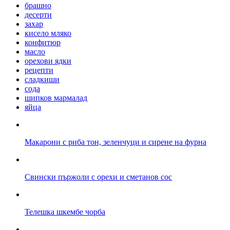
брашно
десерти
захар
кисело мляко
конфитюр
масло
орехови ядки
рецепти
сладкиши
сода
шипков мармалад
яйца
Макарони с риба тон, зеленчуци и сирене на фурна
Свински пържоли с орехи и сметанов сос
Телешка шкембе чорба