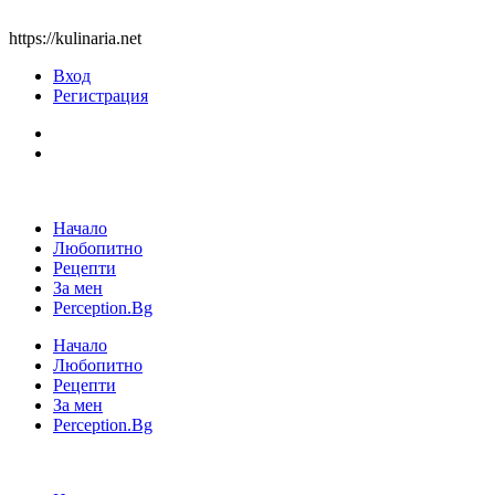
https://kulinaria.net
Вход
Регистрация
Начало
Любопитно
Рецепти
За мен
Perception.Bg
Начало
Любопитно
Рецепти
За мен
Perception.Bg