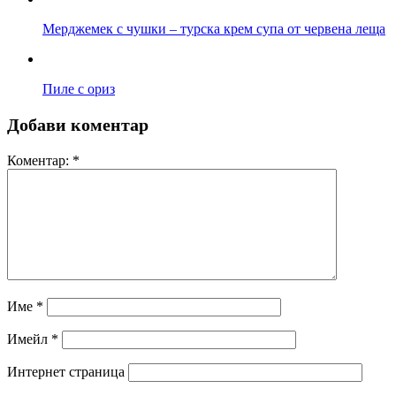
Мерджемек с чушки – турска крем супа от червена леща
Пиле с ориз
Добави коментар
Коментар:
*
Име
*
Имейл
*
Интернет страница