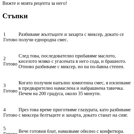
Вижте и моята рецепта за него!
Стъпки
1
Разбиваме жълтъците и захарта с миксер, докато се
Готово
получи еднородна смес.
След това, последователно прибавяме маслото,
2
киселото мляко с угасената в него сода, и брашното.
Готово
Отново разбиваме с миксер, но на по-бавна степен.
Когато получим напълно хомогенна смес, я изсипваме
3
в предварително намаслена и набрашнена тавичка.
Готово
Печем на 200 градуса, около 35 минути.
4
През това време приготвяме глазурата, като разбиваме
Готово
с миксера белтъците и захарта, докато станат на сняг.
5
Вече готовия блат, намазваме обилно с конфитюра.
Готово