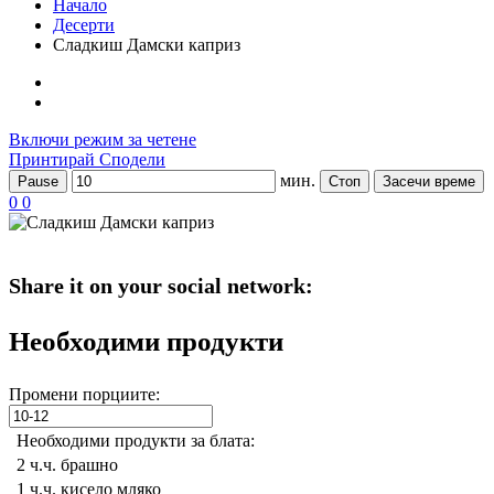
Начало
Десерти
Сладкиш Дамски каприз
Включи режим за четене
Принтирай
Сподели
мин.
Pause
Стоп
Засечи време
0
0
Share it on your social network:
Необходими продукти
Промени порциите:
Необходими продукти за блата:
2 ч.ч.
брашно
1 ч.ч.
кисело мляко