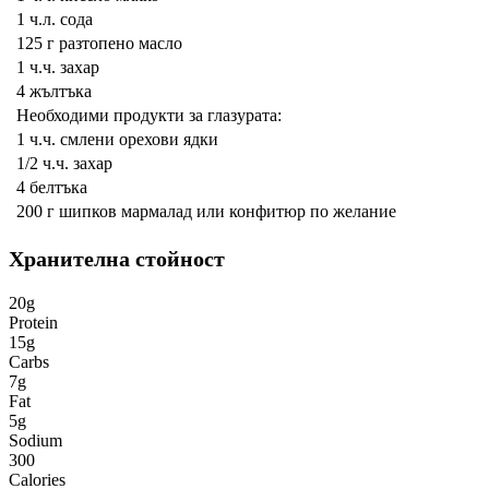
1 ч.л.
сода
125 г
разтопено масло
1 ч.ч.
захар
4
жълтъка
Необходими продукти за глазурата:
1 ч.ч.
смлени орехови ядки
1/2 ч.ч.
захар
4
белтъка
200 г
шипков мармалад или конфитюр по желание
Хранителна стойност
20g
Protein
15g
Carbs
7g
Fat
5g
Sodium
300
Calories