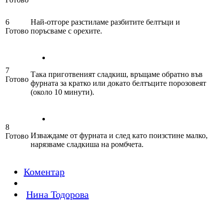
6
Най-отгоре разстиламе разбитите белтъци и
Готово
поръсваме с орехите.
7
Така приготвеният сладкиш, връщаме обратно във
Готово
фурната за кратко или докато белтъците порозовеят
(около 10 минути).
8
Изваждаме от фурната и след като поизстине малко,
Готово
нарязваме сладкиша на ромбчета.
Коментар
Нина Тодорова