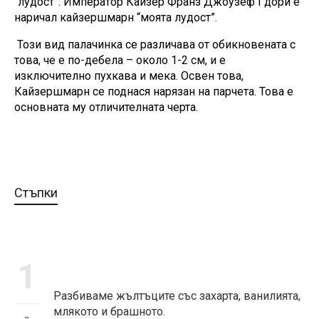
“лудост”. Император Кайзер Франз Джоузеф
I
дори е
наричал кайзершмарн “моята лудост”.
Този вид
палачинка
се различава от обикновената с
това, че е по-дебела – около 1-2 см, и е
изключително пухкава и мека. Освен това,
Кайзершмарн се поднася нарязан на парчета. Това е
основната му отличителната черта.
Стъпки
1
Разбиваме жълтъците със захарта, ванилията,
млякото и брашното.