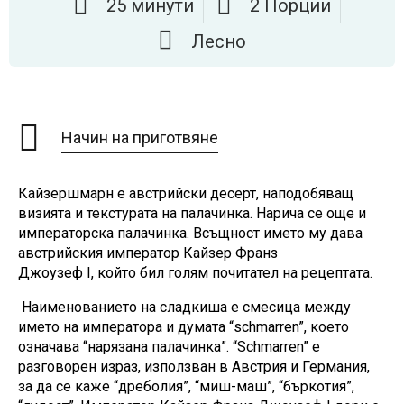
25 минути
2 Порции
Лесно
Начин на приготвяне
Кайзершмарн е австрийски десерт, наподобяващ
визията и текстурата на палачинка. Нарича се още и
императорска палачинка. Всъщност името му дава
австрийския император Кайзер Франз
Джоузеф
I,
който бил голям почитател на рецептата.
Наименованието на
сладкиша
е
смесица между
името на императора и думата “
s
chmarren”, което
означава “нарязана палачинка”. “Schmarren” е
разговорен израз, използван в Австрия и Германия,
за да се каже “дреболия”, “миш-маш”, “бъркотия”,