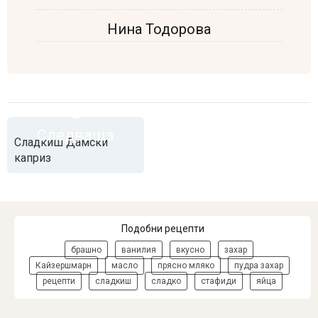
Нина Тодорова
Следваща
Сладкиш Дамски
каприз
Подобни рецепти
брашно
ванилия
вкусно
захар
Кайзершмарн
масло
прясно мляко
пудра захар
рецепти
сладкиш
сладко
стафиди
яйца