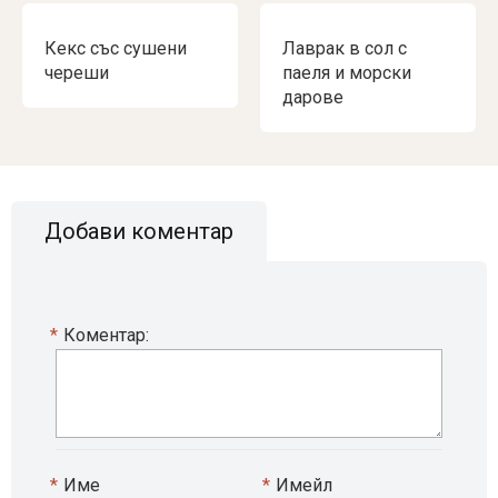
Кекс със сушени
Лаврак в сол с
череши
паеля и морски
дарове
Добави коментар
*
Коментар:
*
Име
*
Имейл