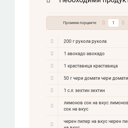
Промени порциите:
200 г рукола
рукола
1 авокадо
авокадо
1 краставица
краставица
50 г чери домати
чери домати
1 с.л. зехтин
зехтин
лимонов сок на вкус
лимоно
сок на вкус
черен пипер на вкус
черен пи
на вкус