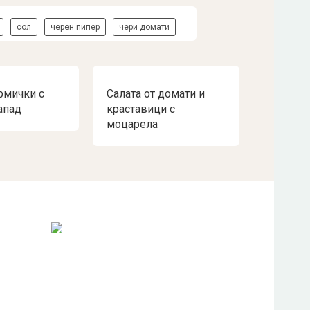
сол
черен пипер
чери домати
рмички с
Салата от домати и
апад
краставици с
моцарела