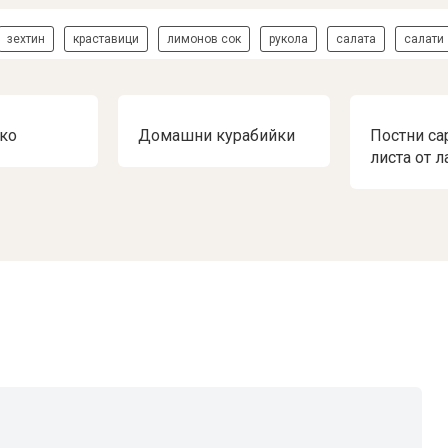
зехтин
краставици
лимонов сок
рукола
салата
салати
ко
Домашни курабийки
Постни са
листа от л