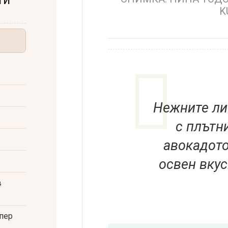
K
Нежните ли
с плътни
авокадото
освен вкус
в
пер