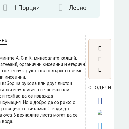
1 Порции
Лесно
яне
мините А, С и К, минералите калций,
магнезий, органични киселини и етерични
ен зеленчук, руколата съдържа голямо
ни киселини.
избор на рукола или друг листен
СПОДЕЛИ
свежи и чупливи, а не повяхнали.
 и трябва да се изважда
сумация. Не е добре да се реже с
ържащият се витамин С води до
вкуса. Увехналите листа могат да се
 вода.