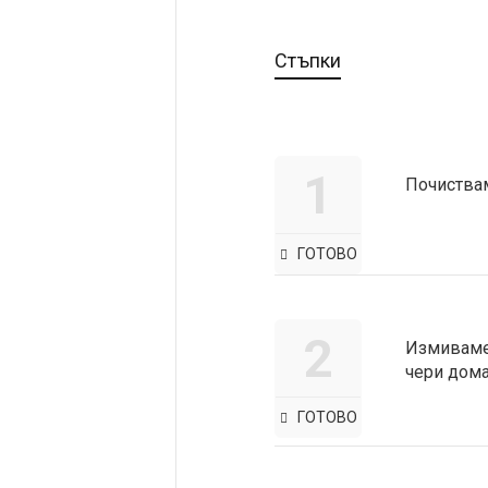
Стъпки
1
Почиствам
ГОТОВО
2
Измиваме 
чери дома
ГОТОВО