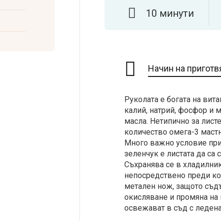
10 минути
Начин на приготв
Руколата е богата на вита
калий, натрий, фосфор и 
масла. Нетипично за лист
количество омега-3 маст
Много важно условие при 
зеленчук е листата да са 
Съхранява се в хладилник
непосредствено преди кон
метален нож, защото съд
окисляване и промяна на 
освежават в съд с ледена