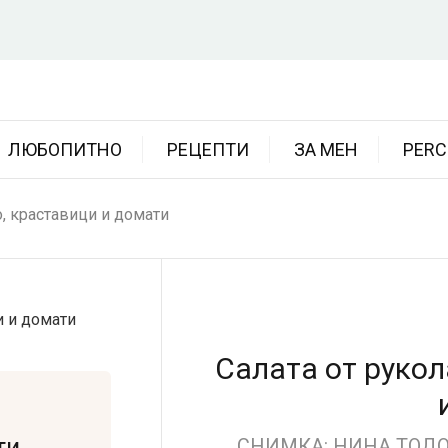
ЛЮБОПИТНО
РЕЦЕПТИ
ЗА МЕН
PERC
о, краставици и домати
Салата от рукол
ти
СНИМКА: НИНА ТОДОР