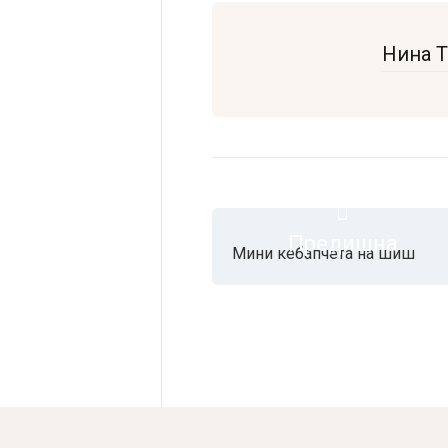
Нина 
Предишна
Мини кебапчета на шиш