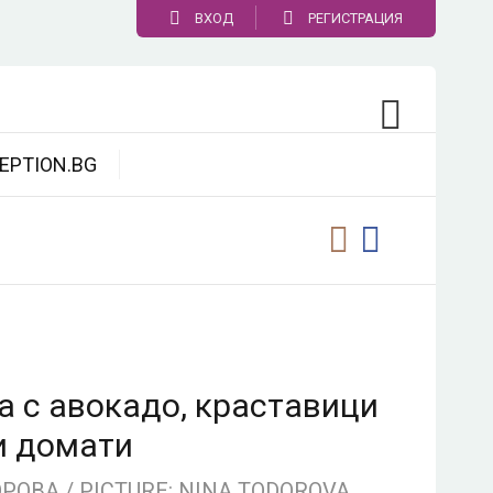
ВХОД
РЕГИСТРАЦИЯ
EPTION.BG
а с авокадо, краставици
и домати
ОВА / PICTURE: NINA TODOROVA,