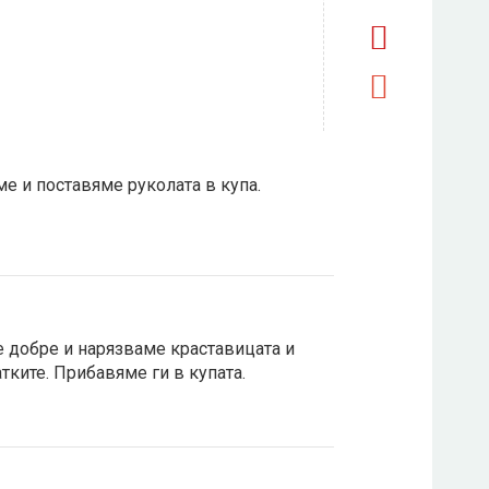
е и поставяме руколата в купа.
добре и нарязваме краставицата и
тките. Прибавяме ги в купата.