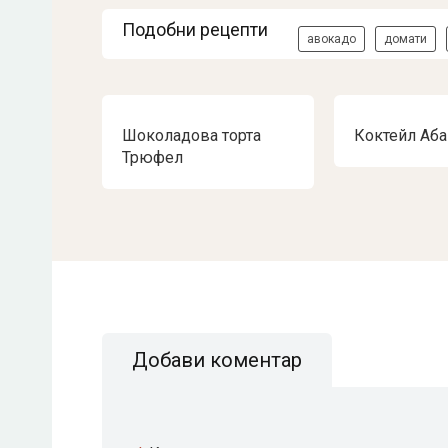
Подобни рецепти
авокадо
домати
Шоколадова торта
Коктейл Аба
Трюфел
Добави коментар