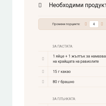
Необходими продук
Промени порциите:
ЗА ПАСТАТА:
1
яйце + 1 жълтък за намазв
на крайщата на равиолите
15 г
какао
80 г
брашно
ЗА ПЛЪНКАТА: