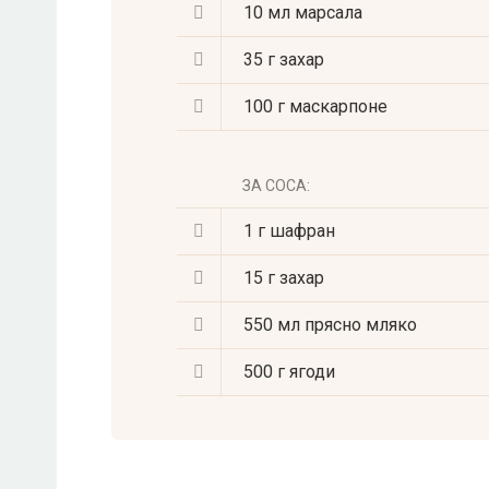
10 мл
марсала
35 г
захар
100 г
маскарпоне
ЗА СОСА:
1 г
шафран
15 г
захар
550 мл
прясно мляко
500 г
ягоди