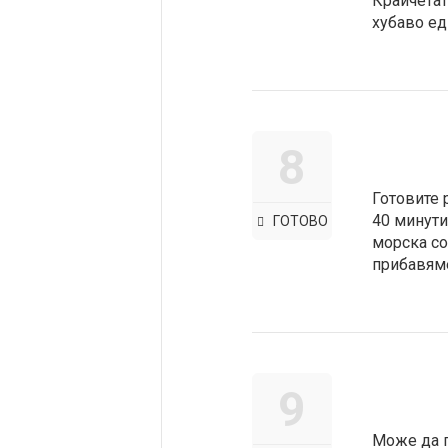
Крайчетат
хубаво ед
8
Готовите 
40 минути
ГОТОВО
морска со
прибавяме
9
Може да г