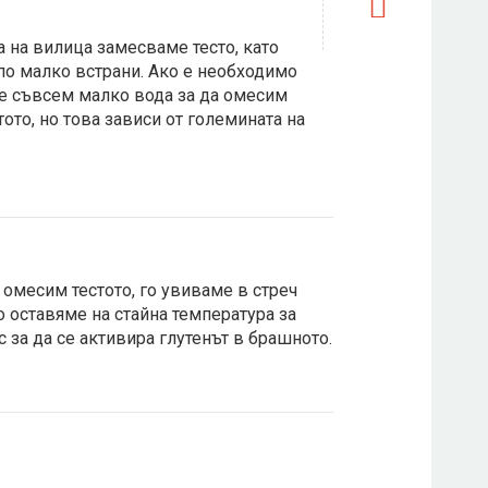
 на вилица замесваме тесто, като
о малко встрани. Ако е необходимо
е съвсем малко вода за да омесим
тото, но това зависи от големината на
 омесим тестото, го увиваме в стреч
о оставяме на стайна температура за
с за да се активира глутенът в брашното.