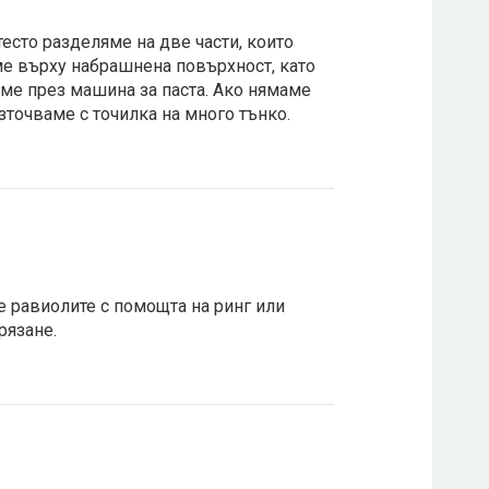
тесто разделяме на две части, които
е върху набрашнена повърхност, като
ме през машина за паста. Ако нямаме
азточваме с точилка на много тънко.
равиолите с помощта на ринг или
рязане.