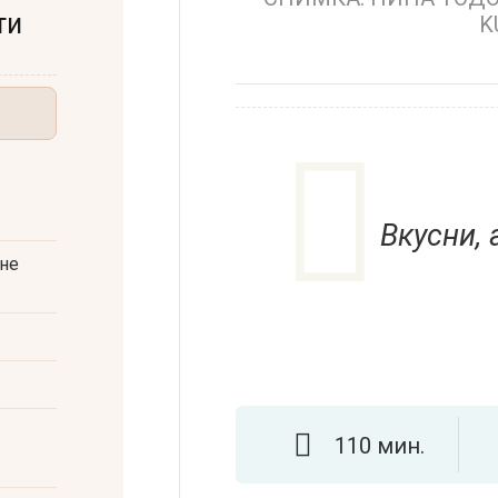
ти
K
Вкусни,
ане
110 мин.