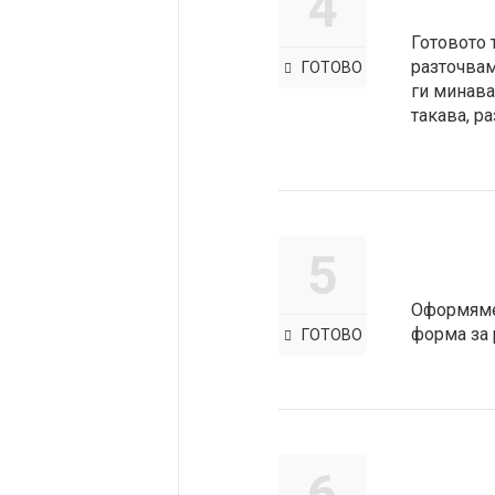
4
Готовото 
разточвам
ГОТОВО
ги минава
такава, р
5
Оформяме 
форма за 
ГОТОВО
6