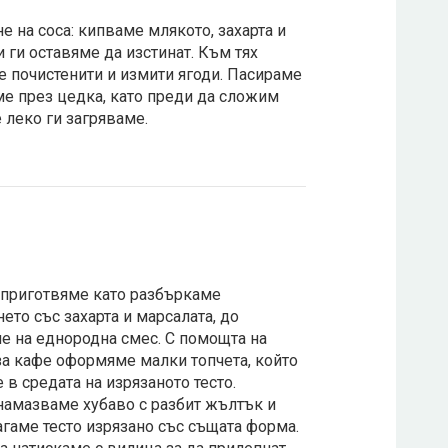
е на соса: кипваме млякото, захарта и
 ги оставяме да изстинат. Към тях
 почистенити и измити ягоди. Пасираме
е през цедка, като преди да сложим
 леко ги загряваме.
 приготвяме като разбъркаме
ето със захарта и марсалата, до
е на еднородна смес. С помощта на
а кафе оформяме малки топчета, който
 в средата на изрязаното тесто.
намазваме хубаво с разбит жълтък и
агаме тесто изрязано със същата форма.