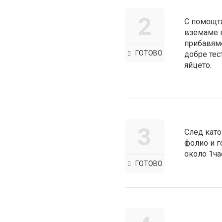
2
С помощта
вземаме п
прибавям
ГОТОВО
добре тес
яйцето.
3
След като
фолио и г
около 1ча
ГОТОВО