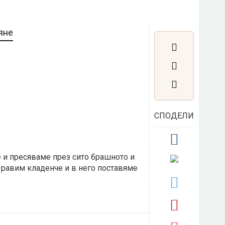
яне
СПОДЕЛИ
и пресяваме през сито брашното и
Правим кладенче и в него поставяме