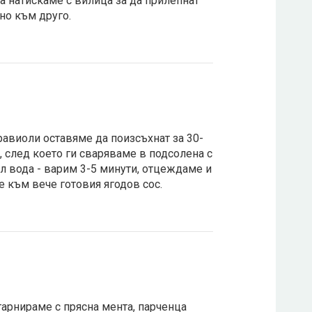
а натискаме с вилица за да прилепнат
но към друго.
равиоли оставяме да поизсъхнат за 30-
, след което ги сваряваме в подсолена с
л вода - варим 3-5 минути, отцеждаме и
 към вече готовия ягодов сос.
арнираме с прясна мента, парченца