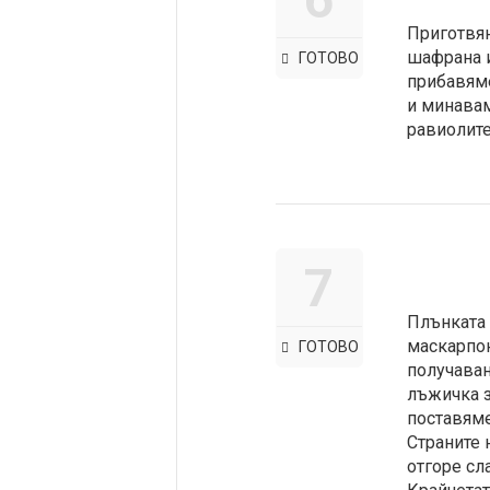
Приготвян
шафрана и
ГОТОВО
прибавяме
и минавам
равиолите
7
Плънката
маскарпон
ГОТОВО
получаван
лъжичка з
поставяме
Страните 
отгоре сл