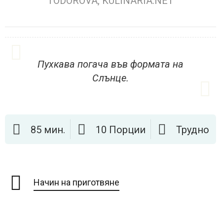
TODOROVA, KULINARIA.NET
Пухкава погача във формата на
Слънце.
85 мин.
10 Порции
Трудно
Начин на приготвяне