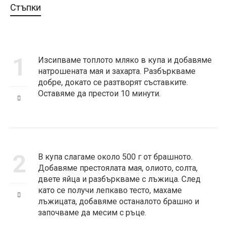
Стъпки
1
Изсипваме топлото мляко в купа и добавяме
натрошената мая и захарта. Разбъркваме
добре, докато се разтворят съставките.
Оставяме да престои 10 минути.
2
В купа слагаме около 500 г от брашното.
Добавяме престоялата мая, олиото, солта,
двете яйца и разбъркваме с лъжица. След
като се получи лепкаво тесто, махаме
лъжицата, добавяме останалото брашно и
започваме да месим с ръце.