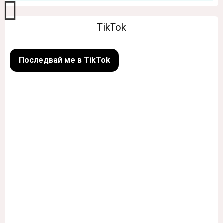
TikTok
Последвай ме в TikTok