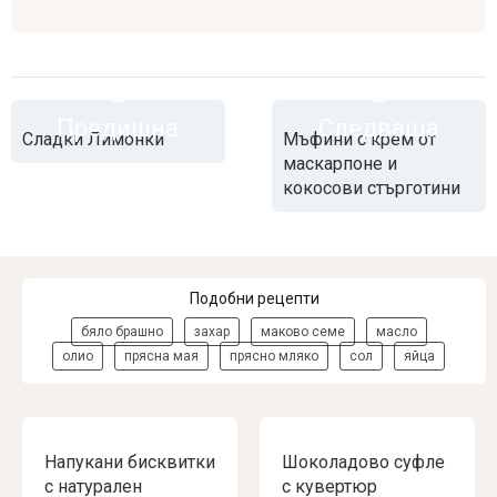
Предишна
Следваща
Сладки Лимонки
Мъфини с крем от
маскарпоне и
кокосови стърготини
Подобни рецепти
бяло брашно
захар
маково семе
масло
олио
прясна мая
прясно мляко
сол
яйца
Напукани бисквитки
Шоколадово суфле
с натурален
с кувертюр