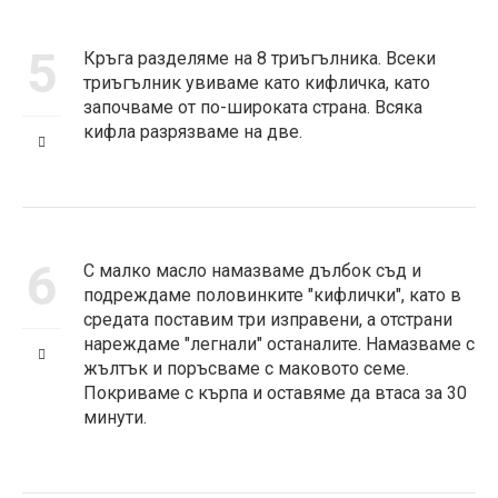
5
Кръга разделяме на 8 триъгълника. Всеки
триъгълник увиваме като кифличка, като
започваме от по-широката страна. Всяка
кифла разрязваме на две.
6
С малко масло намазваме дълбок съд и
подреждаме половинките "кифлички", като в
средата поставим три изправени, а отстрани
нареждаме "легнали" останалите. Намазваме с
жълтък и поръсваме с маковото семе.
Покриваме с кърпа и оставяме да втаса за 30
минути.