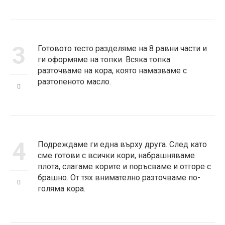
3
Готовото тесто разделяме на 8 равни части и
ги оформяме на топки. Всяка топка
разточваме на кора, която намазваме с
разтопеното масло.
4
Подреждаме ги една върху друга. След като
сме готови с всички кори, набрашняваме
плота, слагаме корите и поръсваме и отгоре с
брашно. От тях внимателно разточваме по-
голяма кора.