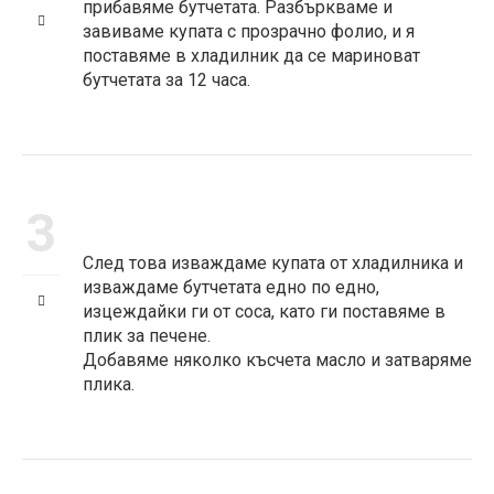
прибавяме бутчетата. Разбъркваме и
завиваме купата с прозрачно фолио, и я
поставяме в хладилник да се мариноват
бутчетата за 12 часа.
3
След това изваждаме купата от хладилника и
изваждаме бутчетата едно по едно,
изцеждайки ги от соса, като ги поставяме в
плик за печене.
Добавяме няколко късчета масло и затваряме
плика.