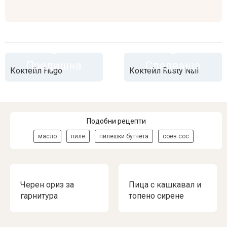
Предишна
Следваща
Коктейл Hugo
Коктейл Rusty Nail
Подобни рецепти
масло
пиле
пилешки бутчета
соев сос
Черен ориз за
Пица с кашкавал и
гарнитура
топено сирене