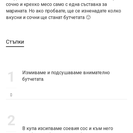
сочно и крехко месо само с една съставка за
марината. Но ако пробвате, ще се изненадате колко
вкусни и сочни ще станат бутчетата 🙂
Стъпки
1
Измиваме и подсушаваме внимателно
бутчетата.
2
В купа изсипваме соевия сос и към него